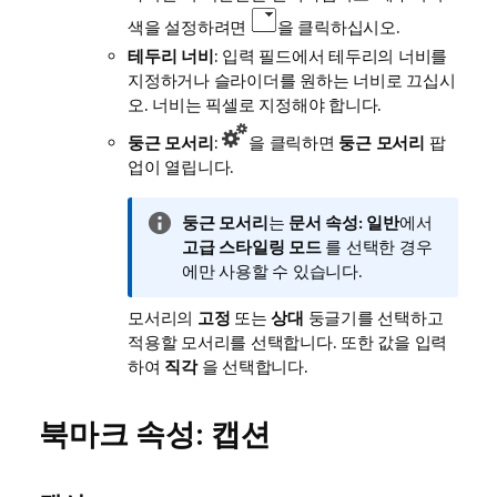
색을 설정하려면
을 클릭하십시오.
테두리 너비
: 입력 필드에서 테두리의 너비를
지정하거나 슬라이더를 원하는 너비로 끄십시
오. 너비는 픽셀로 지정해야 합니다.
둥근 모서리
:
을 클릭하면
둥근 모서리
팝
업이 열립니다.
정
둥근 모서리
는
문서 속성: 일반
에서
보
고급
스타일링 모드
를 선택한 경우
메
에만 사용할 수 있습니다.
모
모서리의
고정
또는
상대
둥글기를 선택하고
적용할 모서리를 선택합니다. 또한 값을 입력
하여
직각
을 선택합니다.
북마크 속성: 캡션