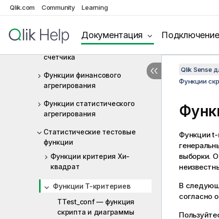
Функции агрегирования
Qlik.com
Community
Learning
Базовые функции
агрегирования
Документация
Подключени
Функции агрегирования
счетчика
Qlik Sense 
Функции финансового
Функции ск
агрегирования
Функции статистического
Функ
агрегирования
Статистические тестовые
Функции t
функции
генеральны
выборки. 
Функции критерия Хи-
квадрат
неизвестны
В следующ
Функции T-критериев
согласно 
TTest_conf — функция
скриптa и диаграммы
Пользуйте