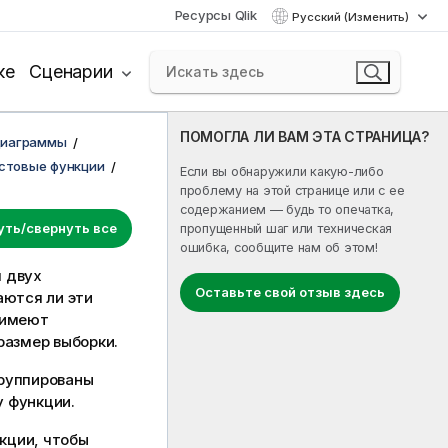
Ресурсы Qlik
Русский (Изменить)
ке
Сценарии
ПОМОГЛА ЛИ ВАМ ЭТА СТРАНИЦА?
диаграммы
стовые функции
Если вы обнаружили какую-либо
проблему на этой странице или с ее
содержанием — будь то опечатка,
уть/свернуть все
пропущенный шаг или техническая
ошибка, сообщите нам об этом!
я двух
Оставьте свой отзыв здесь
аются ли эти
 имеют
размер выборки.
группированы
у функции.
кции, чтобы