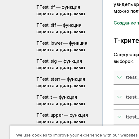
увидеть к
TTest_df — функция
можно полу
скриптa и диаграммы
Создание т
TTest_dif — функция
скриптa и диаграммы
T-крите
TTest_lower — функция
скриптa и диаграммы
Следующие
TTest_sig — функция
выборок.
скриптa и диаграммы
ttest
TTest_sterr — функция
скриптa и диаграммы
ttest
TTest_t — функция
скриптa и диаграммы
TTest_upper — функция
ttest_
скриптa и диаграммы
TTestw_conf — функция
We use cookies to improve your experience with our websites
ttest