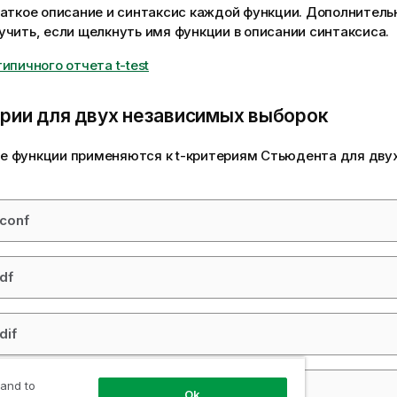
раткое описание и синтаксис каждой функции. Дополните
чить, если щелкнуть имя функции в описании синтаксиса.
ипичного отчета t-test
рии для двух независимых выборок
 функции применяются к t-критериям Стьюдента для дву
_conf
_df
dif
 and to
_lower
Ok