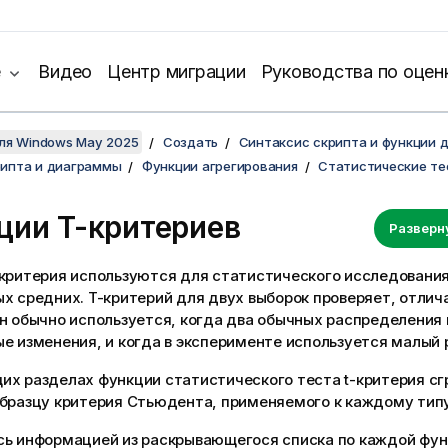
е
Видео
Центр миграции
Руководства по оцен
для Windows May 2025
Создать
Синтаксис скрипта и функции 
рипта и диаграммы
Функции агрегирования
Статистические те
ции T-критериев
Разверн
-критерия используются для статистического исследовани
х средних. T-критерий для двух выборок проверяет, отлич
Он обычно используется, когда два обычных распределения
е изменения, и когда в эксперименте используется малый 
их разделах функции статистического теста t-критерия с
образцу критерия Стьюдента, применяемого к каждому тип
сь информацией из раскрывающегося списка по каждой фун