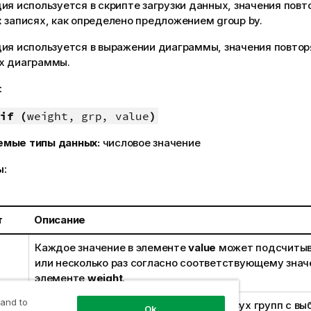
ия используется в скрипте загрузки данных, значения повт
 записях, как определено предложением group by.
ция используется в выражении диаграммы, значения повтор
х диаграммы.
:
if (
weight, grp, value
)
емые типы данных:
числовое значение
ы:
т
Описание
Каждое значение в элементе
value
может подсчитыв
или несколько раз согласно соответствующему знач
элементе
weight
.
 and to
Поле, содержащее имена каждой из двух групп с вы
Ok