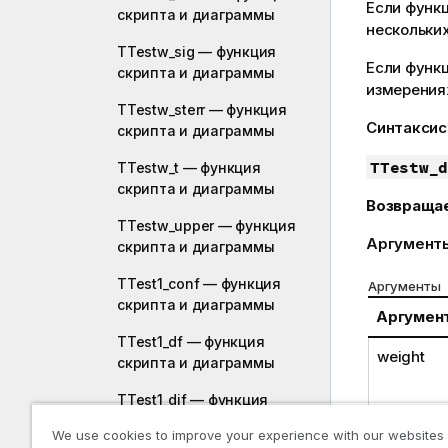
Если функц
скриптa и диаграммы
нескольких
TTestw_sig — функция
Если функ
скриптa и диаграммы
измерения
TTestw_sterr — функция
Синтаксис
скриптa и диаграммы
TTestw_d
TTestw_t — функция
скриптa и диаграммы
Возвраща
TTestw_upper — функция
Аргумент
скриптa и диаграммы
TTest1_conf — функция
Аргументы
скриптa и диаграммы
Аргумен
TTest1_df — функция
weight
скриптa и диаграммы
TTest1_dif — функция
скриптa и диаграммы
We use cookies to improve your experience with our websites
grp