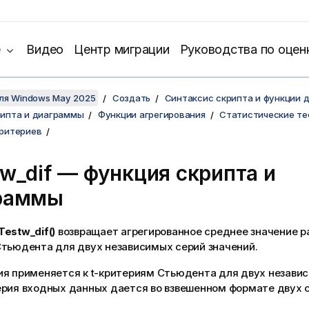
е
Видео
Центр миграции
Руководства по оцен
для Windows May 2025
Создать
Синтаксис скрипта и функции 
рипта и диаграммы
Функции агрегирования
Статистические те
критериев
w_dif
— функция скриптa и
раммы
Testw_dif()
возвращает агрегированное среднее значение ра
Стьюдента для двух независимых серий значений.
ия применяется к t-критериям Стьюдента для двух независ
ерия входных данных дается во взвешенном формате двух 