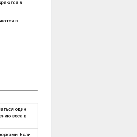
оряются в
яются в
аться один
ению веса в
борками. Если