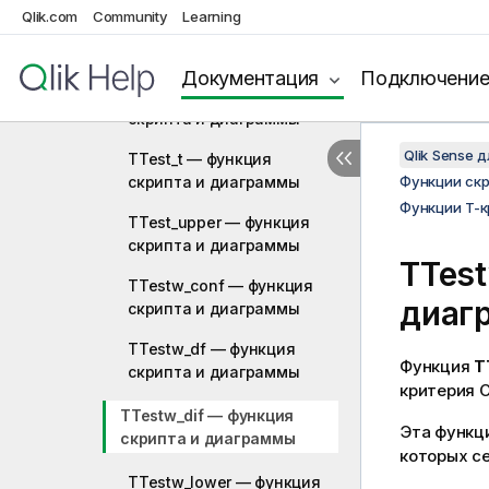
Qlik.com
Community
Learning
TTest_sig — функция
скриптa и диаграммы
Документация
Подключени
TTest_sterr — функция
скриптa и диаграммы
Qlik Sense 
TTest_t — функция
скриптa и диаграммы
Функции ск
Функции T-
TTest_upper — функция
скриптa и диаграммы
TTest
TTestw_conf — функция
диаг
скриптa и диаграммы
TTestw_df — функция
Функция
T
скриптa и диаграммы
критерия 
TTestw_dif — функция
Эта функц
скриптa и диаграммы
которых с
TTestw_lower — функция