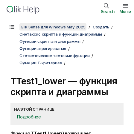
Search
Меню
Qlik Sense для Windows May 2025
Создать
Синтаксис скрипта и функции диаграммы
Функции скрипта и диаграммы
Функции агрегирования
Статистические тестовые функции
Функции T-критериев
TTest1_lower
— функция
скриптa и диаграммы
НА ЭТОЙ СТРАНИЦЕ
Подробнее
Функция
TTest1_lower()
возвращает