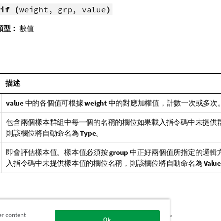
if (
weight, grp, value
)
類型：
數值
描述
value
中的各個值可根據
weight
中的對應加權值，計數一次或多次
包含兩個樣本群組中每一個的名稱的欄位如果載入指令碼中未提供
則該欄位將自動命名為
Type
。
即會評估樣本值。樣本值必須按
group
中正好兩個值所指定的邏輯
入指令碼中未提供樣本值的欄位名稱，則該欄位將自動命名為
Value
若有文字值、
NULL
值及遺漏值，會造成函數傳回
NULL
。
er content
Ok