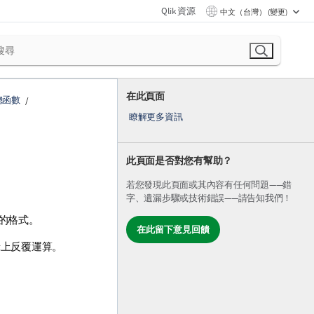
Qlik 資源
中文（台灣） (變更)
在此頁面
總函數
瞭解更多資訊
此頁面是否對您有幫助？
若您發現此頁面或其內容有任何問題——錯
字、遺漏步驟或技術錯誤——請告知我們！
的格式。
在此留下意見回饋
錄上反覆運算。