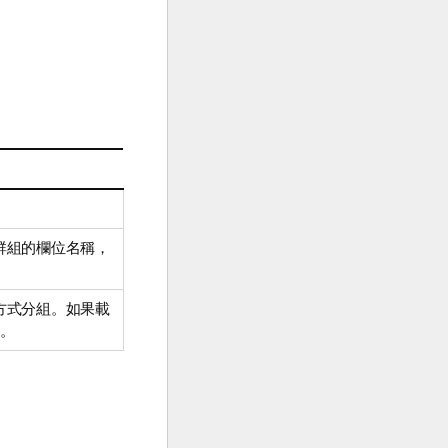
。
群組的欄位名稱，
方式分組。如果載
。