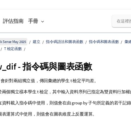
評估指南
手冊
k Sense May 2025
建立
指令碼語法和圖表函數
指令碼和圖表函數
彙
T 檢定函數
w_dif
- 指令碼與圖表函數
會針對兩組獨立值，傳回彙總的學生 t 檢定平均差。
於兩個獨立樣本學生 t 檢定，其中輸入資料序列已指定為雙資料行加權
資料載入指令碼中使用，則值會在由 group by 子句所定義的若干記
圖表運算式中使用，則值會在圖表維度上反覆運算。