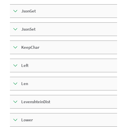
JsonGet
JsonSet
KeepChar
Left
Len
LevenshteinDist
Lower