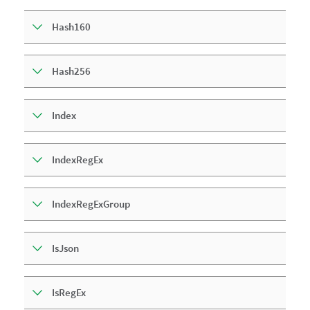
Hash160
Hash256
Index
IndexRegEx
IndexRegExGroup
IsJson
IsRegEx