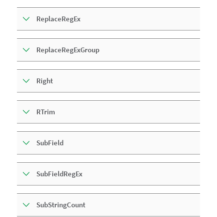
ReplaceRegEx
ReplaceRegExGroup
Right
RTrim
SubField
SubFieldRegEx
SubStringCount