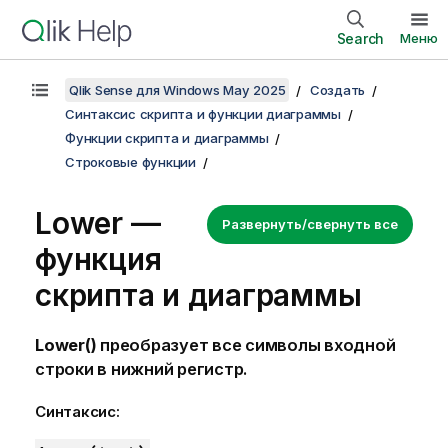
Search
Меню
Qlik Sense для Windows May 2025
Создать
Синтаксис скрипта и функции диаграммы
Функции скрипта и диаграммы
Строковые функции
Lower —
Развернуть/свернуть все
функция
скриптa и диаграммы
Lower()
преобразует все символы входной
строки в нижний регистр.
Синтаксис: