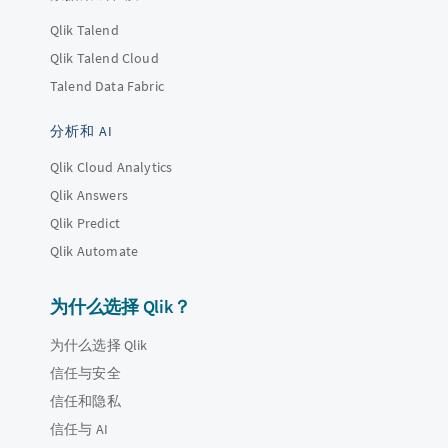
Qlik Talend
Qlik Talend Cloud
Talend Data Fabric
分析和 AI
Qlik Cloud Analytics
Qlik Answers
Qlik Predict
Qlik Automate
为什么选择 Qlik？
为什么选择 Qlik
信任与安全
信任和隐私
信任与 AI