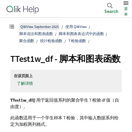
菜
Search
单
QlikView September 2025
使用 QlikView
脚本语法和图表函数
脚本和图表表达式中的函数
聚合函数
统计检验函数
T 检验函数
TTest1w_df
- 脚本和图表函数
在该页面上
了解详情
TTest1w_df()
用于返回值系列的聚合学生 T 检验 df 值（自
由度）。
此函数适用于一个学生样本 T 检验，其中输入数据系列给
定为加权两列格式。