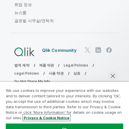
취업 정보
뉴스룸
글로벌 사무실/연락처
Qlik Community
법적 계약
제품 약관
Legal Policies
Legal Policies
사용 약관
상표
Do Not Share My Info
Copyright © 1993-2026 QlikTech International AB. 무단 전재
We use cookies to improve your experience with our websites
및 복제를 금합니다.
and to deliver content tailored to your interests. By clicking ‘Ok’,
you accept the use of additional cookies which may involve
data transmission to third parties. Refer to our Privacy & Cookie
Notice or click ‘More Information’ for details on cookie usage on
분석 현대화 프로그램에 참여
our sites.
Privacy & Cookie Notice
지금 채팅
분석 현대화 프로그램으로 귀중한 QlikView 앱을 손상시키지