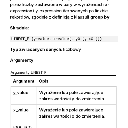
przez liczby zestawione w pary w wyrażeniach
x-
expression
i
y-expression
iterowanych po liczbie
rekordów, zgodnie z definicją z klauzuli
group by
.
Składnia:
LINEST_F (
y-value, x-value[, y0 [, x0 ]]
)
Typ zwracanych danych:
liczbowy
Argumenty:
Argumenty LINEST_F
Argument
Opis
y_value
Wyrażenie lub pole zawierające
zakres wartości
y
do zmierzenia.
x_value
Wyrażenie lub pole zawierające
zakres wartości
x
do zmierzenia.
y(0), x(0)