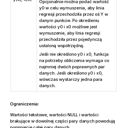
Opcjonalnie można podać wartość
y0
w celu wymuszenia, aby linia
regresji przechodziła przez oś Y w
danym punkcie. Po określeniu
wartości
y0
i
x0
możliwe jest
wymuszenie, aby linia regresji
przechodziła przez pojedynczą
ustaloną współrzędną.
Jeśli nie określono
y0
i
x0
, funkcja
na potrzeby obliczenia wymaga co
najmniej dwóch poprawnych par
danych. Jeśli określono
y0
i
x0
,
wówczas wystarczy jedna para
danych.
Ograniczenia:
Wartości tekstowe, wartości
NULL
i wartości
brakujące w dowolnej części pary danych powodują
pominięcie całej pary danych.