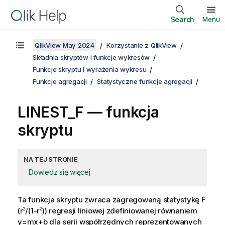
Search
Menu
QlikView May 2024
Korzystanie z QlikView
Składnia skryptów i funkcje wykresów
Funkcje skryptu i wyrażenia wykresu
Funkcje agregacji
Statystyczne funkcje agregacji
LINEST_F — funkcja
skryptu
NA TEJ STRONIE
Dowiedz się więcej
Ta funkcja skryptu zwraca zagregowaną statystykę
F
(
r
/(1-r
)
) regresji liniowej zdefiniowanej równaniem
2
2
y=mx+b
dla serii współrzędnych reprezentowanych