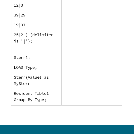
12|3
39|29
19|37
25|2 ] (delimiter
is '|');
Sterr1:
LOAD Type,
Sterr(Value) as
MySterr
Resident Table1
Group By Type;