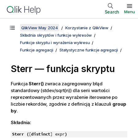
Search
Menu
QlikView May 2024
Korzystanie z QlikView
Składnia skryptów i funkcje wykresów
Funkcje skryptu i wyrażenia wykresu
Funkcje agregacji
Statystyczne funkcje agregacji
Sterr — funkcja skryptu
Funkcja
Sterr()
zwraca zagregowany błąd
standardowy (
stdev/sqrt(n)
) dla serii wartości
reprezentowanych przez wyrażenie iterowane po
liczbie rekordów, zgodnie z definicją z klauzuli
group
by
.
Składnia:
Sterr (
[
distinct
] expr
)