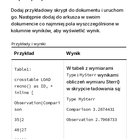
Dodaj przykładowy skrypt do dokumentu i uruchom
go. Następnie dodaj do arkusza w swoim
dokumencie co najmniej pola wyszczególnione w
kolumnie wyników, aby wyświetlić wynik.
Przykłady i wyniki
Przykład
Wynik
W tabeli z wymiarami
Table1:
Type
i
MySterr
wynikami
crosstable LOAD
obliczeń wymiaru
Sterr()
recno() as ID, *
w skrypcie ładowania są:
inline [
Type MySterr
Observation|Compari
son
Comparison 3.2674431
35|2
Observation 2.7968733
40|27