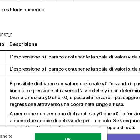
 restituiti:
numerico
:
NEST_F
to
Descrizione
L'espressione o il campo contenente la scala di valori
y
da 
L'espressione o il campo contenente la scala di valori
x
da 
È possibile dichiarare un valore opzionale
y0
forzando il pa
linea di regressione attraverso l'asse delle y in un determi
Dichiarando sia
y0
che
x0
, è possibile forzare il passaggio 
regressione attraverso una coordinata singola fissa.
A meno che non vengano dichiarati sia
y0
che
x0
, la funzi
almeno due coppie di dati valide per il calcolo. Se vengono 
valori
y0
e
x0
, sarà sufficiente una singola coppia di dati.
 and to
Ok