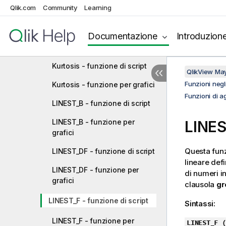
Qlik.com
Community
Learning
FractileExc - funzione di script
Documentazione
Introduzion
FractileExc - funzione per
grafici
Kurtosis - funzione di script
QlikView Ma
Funzioni negli
Kurtosis - funzione per grafici
Funzioni di a
LINEST_B - funzione di script
LINEST_B - funzione per
LINES
grafici
Questa funzi
LINEST_DF - funzione di script
lineare def
LINEST_DF - funzione per
di numeri i
grafici
clausola
gr
LINEST_F - funzione di script
Sintassi:
LINEST_F - funzione per
LINEST_F (