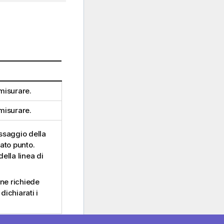
misurare.
misurare.
ssaggio della
nato punto.
della linea di
one richiede
dichiarati i