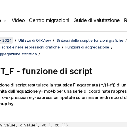
e
Video
Centro migrazioni
Guide di valutazione
R
y 2024
Utilizzo di QlikView
Sintassi dello script e funzioni grafiche
 script e nelle espressioni grafiche
Funzioni di aggregazione
ggregazione statistica
T_F - funzione di script
one di script restituisce la statistica
F
aggregata (
r
/(1-r
)
) di u
2
2
inita dall'equazione
y=mx+b
per una serie di coordinate rappre
n
x-expression
e
y-expression
ripetute su un insieme di record d
oup by
.
y-value, x-value[, y0 [, x0 ]]
)