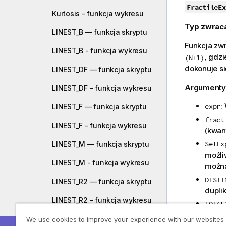
z
FractileEx
Kurtosis - funkcja wykresu
ó
Typ zwrac
w
LINEST_B — funkcja skryptu
k
Funkcja zwr
a
LINEST_B - funkcja wykresu
, gdzi
(N+1)
dokonuje si
LINEST_DF — funkcja skryptu
Argumenty
LINEST_DF - funkcja wykresu
:
expr
LINEST_F — funkcja skryptu
fract
LINEST_F - funkcja wykresu
(kwan
SetEx
LINEST_M — funkcja skryptu
możli
LINEST_M - funkcja wykresu
można
DISTI
LINEST_R2 — funkcja skryptu
dupli
LINEST_R2 - funkcja wykresu
TOTAL
jest 
LINEST_SEB — funkcja skryptu
We use cookies to improve your experience with our websites