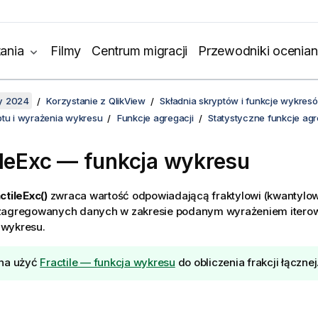
ania
Filmy
Centrum migracji
Przewodniki ocenian
y 2024
Korzystanie z QlikView
Składnia skryptów i funkcje wykres
ptu i wyrażenia wykresu
Funkcje agregacji
Statystyczne funkcje agr
ileExc
— funkcja wykresu
ctileExc()
zwraca wartość odpowiadającą fraktylowi (kwantylowi
zagregowanych danych w zakresie podanym wyrażeniem iter
wykresu.
na użyć
Fractile — funkcja wykresu
do obliczenia frakcji łącznej