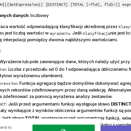
c(
[{SetExpression}] [DISTINCT] [TOTAL [<fld{, fld}>]] exp
anych danych:
liczbowy
aca wartość odpowiadającą klasyfikacji określonej przez
klasy
e
jest liczbą wartości w
. Jeśli
nie jest l
N
wyrażeniu
klasyfikacja
ę interpolacji pomiędzy dwoma najbliższymi wartościami.
:
 Wyrażenie lub pole zawierające dane, których należy użyć przy o
: Liczba z przedziału od 0 do 1 odpowiadająca obliczanemu f
ion
tylowi wyrażonemu ułamkiem).
: Funkcja agregacji będzie domyślnie dokonywać agreg
pression
wych rekordów zdefiniowanym przez daną selekcję. Alternatyw
 zdefiniować za pomocą wyrażenia analizy zestawów.
: Jeśli przed argumentami funkcji występuje słowo
DISTINC
NCT
katy wynikające z wyników obliczenia argumentów funkcji są po
: Jeśli słowo
TOTAL
występuje przed argumentami funkcji, wów
wykonywane względem wszystkich możliwych wartości z uwzgl
 and to
Ok