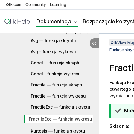
Qlik.com
Community
Learning
Licznikowe funkcje agregacji
Finansowe funkcje agregacji
Dokumentacja
Rozpoczęcie korzyst
Statystyczne funkcje agregacji
Avg — funkcja skryptu
QlikView Ma
Funkcje skry
Avg - funkcja wykresu
Correl — funkcja skryptu
Fract
Correl - funkcja wykresu
Funkcja
Fra
Fractile — funkcja skryptu
otwartego 
wymiarach 
Fractile — funkcja wykresu
FractileExc — funkcja skryptu
W
Moż
s
FractileExc — funkcja wykresu
k
Składnia:
a
Kurtosis — funkcja skryptu