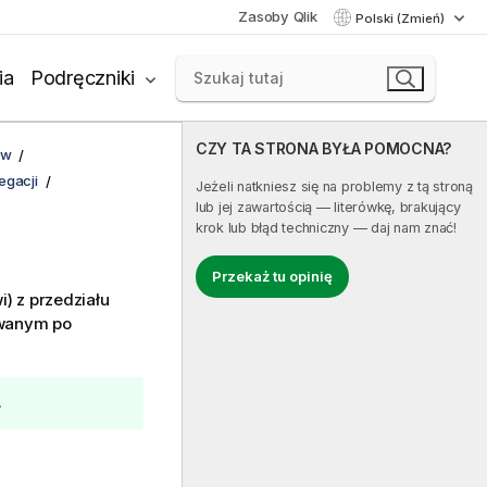
Zasoby Qlik
Polski (Zmień)
ia
Podręczniki
CZY TA STRONA BYŁA POMOCNA?
ów
egacji
Jeżeli natkniesz się na problemy z tą stroną
lub jej zawartością — literówkę, brakujący
krok lub błąd techniczny — daj nam znać!
Przekaż tu opinię
) z przedziału
owanym po
.