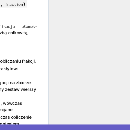
)
r, fraction
fikacja = ułamek*
iczbą całkowitą,
bliczaniu frakcji.
raktylowi
acji na zbiorze
ny zestaw wierszy
T
, wówczas
mijane.
czas obliczenie
ędnieniem