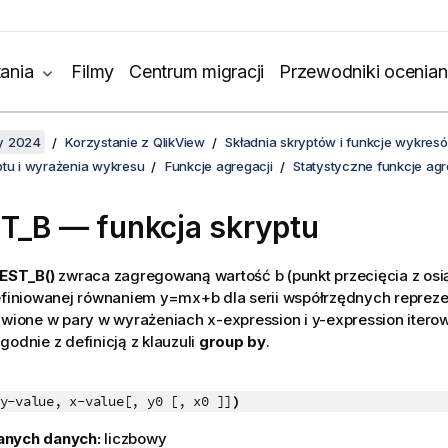
ania
Filmy
Centrum migracji
Przewodniki ocenian
y 2024
Korzystanie z QlikView
Składnia skryptów i funkcje wykres
ptu i wyrażenia wykresu
Funkcje agregacji
Statystyczne funkcje agr
T_B — funkcja skryptu
EST_B()
zwraca zagregowaną wartość b (punkt przecięcia z osią 
definiowanej równaniem
y=mx+b
dla serii współrzędnych reprez
tawione w pary w wyrażeniach
x-expression
i
y-expression
iterow
godnie z definicją z klauzuli
group by
.
y-value, x-value[, y0 [, x0 ]]
)
anych danych:
liczbowy