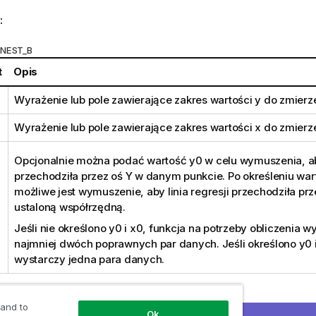
:
INEST_B
t
Opis
Wyrażenie lub pole zawierające zakres wartości
y
do zmierze
Wyrażenie lub pole zawierające zakres wartości
x
do zmierze
Opcjonalnie można podać wartość
y0
w celu wymuszenia, aby
przechodziła przez oś Y w danym punkcie. Po określeniu war
możliwe jest wymuszenie, aby linia regresji przechodziła pr
ustaloną współrzędną.
Jeśli nie określono
y0
i
x0
, funkcja na potrzeby obliczenia 
najmniej dwóch poprawnych par danych. Jeśli określono
y0
wystarczy jedna para danych.
ia:
 and to
Ok