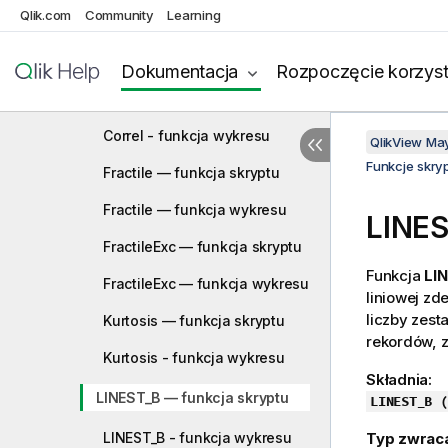
Qlik.com
Community
Learning
Avg — funkcja skryptu
Avg - funkcja wykresu
Dokumentacja
Rozpoczęcie korzyst
Correl — funkcja skryptu
Correl - funkcja wykresu
QlikView Ma
Funkcje skry
Fractile — funkcja skryptu
Fractile — funkcja wykresu
LINES
FractileExc — funkcja skryptu
Funkcja
LIN
FractileExc — funkcja wykresu
liniowej z
liczby zes
Kurtosis — funkcja skryptu
rekordów, z
Kurtosis - funkcja wykresu
Składnia:
LINEST_B — funkcja skryptu
LINEST_B (
LINEST_B - funkcja wykresu
Typ zwrac