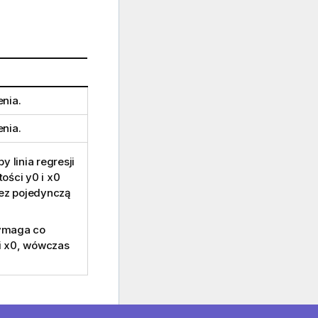
nia.
nia.
 linia regresji
tości
y0
i
x0
zez pojedynczą
wymaga co
i
x0
, wówczas