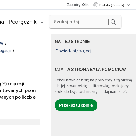
Zasoby Qlik
Polski (Zmień)
ia
Podręczniki
NA TEJ STRONIE
ów
egacji
Dowiedz się więcej
CZY TA STRONA BYŁA POMOCNA?
Jeżeli natkniesz się na problemy z tą stroną
Y) regresji
lub jej zawartością — literówkę, brakujący
entowanych przez
krok lub błąd techniczny — daj nam znać!
anych po liczbie
Przekaż tu opinię