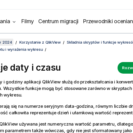
ania
Filmy
Centrum migracji
Przewodniki ocenian
y 2024
Korzystanie z QlikView
Składnia skryptów i funkcje wykres
ptu i wyrażenia wykresu
je daty i czasu
Rozw
y i godziny aplikacji
QlikView
służą do przekształcania i konwer
u. Wszystkie funkcje mogą być stosowane zarówno w skryptach ł
h wykresu.
erają się na numerze seryjnym data-godzina, równym liczbie dn
tość całkowita reprezentuje dzień i ułamkową wartość reprezen
QlikView
używana jest numeryczna wartość parametru, dlatego
m parametrem także wówczas, gdy nie jest sformatowany jako 