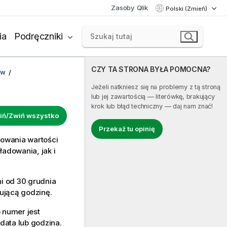
Zasoby Qlik
Polski (Zmień)
ia
Podręczniki
CZY TA STRONA BYŁA POMOCNA?
ów
Jeżeli natkniesz się na problemy z tą stroną
lub jej zawartością — literówkę, brakujący
krok lub błąd techniczny — daj nam znać!
iń/Zwiń wszystko
Przekaż tu opinię
towania wartości
adowania, jak i
i od 30 grudnia
tującą godzinę.
 numer jest
data lub godzina.