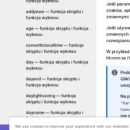
funkcja wykresu
Jeśli param
znaków, ap
addyears — funkcja skryptu i
zmiennymi 
funkcja wykresu
Jeśli używ
age — funkcja skryptu i funkcja
zmiennych 
wykresu
rozwiązania
converttolocaltime — funkcja
skryptu i funkcja wykresu
W przykłada
hh:mm:ss
i
day — funkcja skryptu i funkcja
wykresu
I
Podc
n
Qlik
dayend — funkcja skryptu i
funkcja wykresu
f
uwzg
o
daylightsaving — funkcja
Na p
r
skryptu i funkcja wykresu
'Par
m
Conv
a
dayname — funkcja skryptu i
nie 
c
funkcja wykresu
j
We use cookies to improve your experience with our websites
daynumberofquarter — funkcja
a