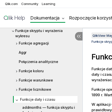
Wyrażenia skryptu
Qlik.com
Community
Learning
Wyrażenia wykresu
Dokumentacja
Rozpoczęcie korzyst
Operatory
Funkcje skryptu i wyrażenia
QlikView Ma
wykresu
Funkcje skry
Funkcje agregacji
Aggr
Funkc
Połączenia analityczne
Funkcje dat
Funkcje koloru
daty i czas
wyrażeniac
Funkcje warunkowe
Funkcje opi
Funkcje licznikowe
1899 r. War
Funkcje daty i czasu
W aplikacji
addmonths — funkcja skryptu i
prawidłowy