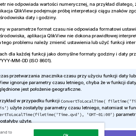
etr nie odpowiada wartości numerycznej, na przykład dlatego, 
likacja
QlikView
podejmuje próbę interpretacji ciągu znaków zg
środowiska daty i godziny.
any w parametrze format czasu nie odpowiada formatowi usta
środowiska, aplikacja
QlikView
nie dokona prawidłowej interpret
 tego problemu należy zmienić ustawienia lub użyć funkcji interp
ch dla każdej funkcji jako domyślne formaty godziny i daty prz
YYYY-MM-DD (ISO 8601)
.
zas przetwarzania znacznika czasu przy użyciu funkcji daty lu
View
ignoruje parametry czasu letniego, chyba że w funkcji dat
lędnione jest położenie geograficzne.
rzykład w przypadku funkcji
ConvertToLocalTime( filetime('Ti
użyte zostałyby parametry czasu letniego, natomiast w fun
is')
parametry
ertToLocalTime(filetime('Time.qvd'), 'GMT-01:00')
zostałyby użyte.
 and to
Ok