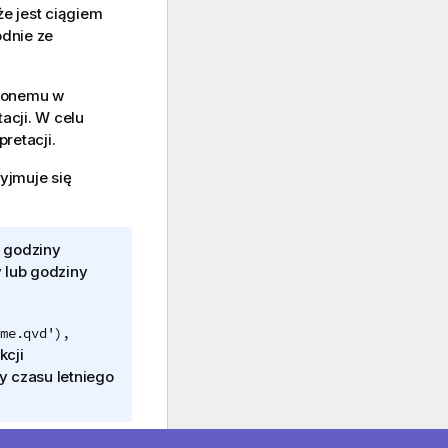
że jest ciągiem
odnie ze
wionemu w
acji. W celu
retacji.
yjmuje się
b godziny
y lub godziny
me.qvd'),
kcji
 czasu letniego