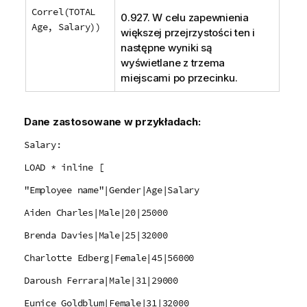
Correl(TOTAL
0.927. W celu zapewnienia
Age, Salary))
większej przejrzystości ten i
następne wyniki są
wyświetlane z trzema
miejscami po przecinku.
Dane zastosowane w przykładach:
Salary:
LOAD * inline [
"Employee name"|Gender|Age|Salary
Aiden Charles|Male|20|25000
Brenda Davies|Male|25|32000
Charlotte Edberg|Female|45|56000
Daroush Ferrara|Male|31|29000
Eunice Goldblum|Female|31|32000