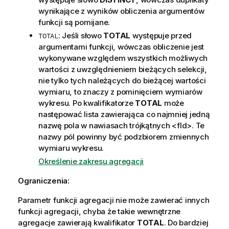
wynikające z wyników obliczenia argumentów
funkcji są pomijane.
: Jeśli słowo
TOTAL
występuje przed
TOTAL
argumentami funkcji, wówczas obliczenie jest
wykonywane względem wszystkich możliwych
wartości z uwzględnieniem bieżących selekcji,
nie tylko tych należących do bieżącej wartości
wymiaru, to znaczy z pominięciem wymiarów
wykresu. Po kwalifikatorze
TOTAL
może
następować lista zawierająca co najmniej jedną
nazwę pola w nawiasach trójkątnych
<fld>
. Te
nazwy pól powinny być podzbiorem zmiennych
wymiaru wykresu.
Określenie zakresu agregacji
Ograniczenia:
Parametr funkcji agregacji nie może zawierać innych
funkcji agregacji, chyba że takie wewnętrzne
agregacje zawierają kwalifikator
TOTAL
. Do bardziej