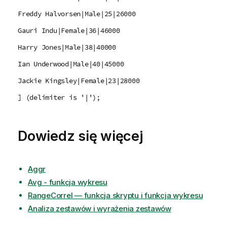
Freddy Halvorsen|Male|25|26000
Gauri Indu|Female|36|46000
Harry Jones|Male|38|40000
Ian Underwood|Male|40|45000
Jackie Kingsley|Female|23|28000
] (delimiter is '|');
Dowiedz się więcej
Aggr
Avg - funkcja wykresu
RangeCorrel — funkcja skryptu i funkcja wykresu
Analiza zestawów i wyrażenia zestawów