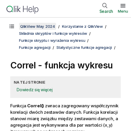
Search
Menu
QlikView May 2024
Korzystanie z QlikView
Składnia skryptów i funkcje wykresów
Funkcje skryptu i wyrażenia wykresu
Funkcje agregacji
Statystyczne funkcje agregacji
Correl
- funkcja wykresu
NA TEJ STRONIE
Dowiedz się więcej
Funkcja
Correl()
zwraca zagregowany współczynnik
korelacji dwóch zestawów danych. Funkcja korelacji
stanowi miarę związku między zestawami danych, a
agregacja jest wykonywana dla par wartości (x,y)