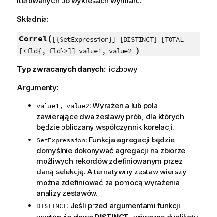
iterowanych po wykresach wymiaru.
Składnia:
Correl(
[{SetExpression}] [DISTINCT] [TOTAL
)
[<fld{, fld}>]] value1, value2
Typ zwracanych danych:
liczbowy
Argumenty:
: Wyrażenia lub pola
value1, value2
zawierające dwa zestawy prób, dla których
będzie obliczany współczynnik korelacji.
: Funkcja agregacji będzie
SetExpression
domyślnie dokonywać agregacji na zbiorze
możliwych rekordów zdefiniowanym przez
daną selekcję. Alternatywny zestaw wierszy
można zdefiniować za pomocą wyrażenia
analizy zestawów.
: Jeśli przed argumentami funkcji
DISTINCT
występuje słowo
DISTINCT
, wówczas duplikaty