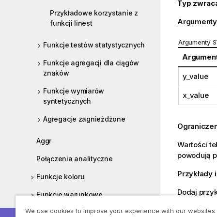
Typ zwrac
Przykładowe korzystanie z
Argumenty
funkcji linest
Argumenty 
Funkcje testów statystycznych
Argumen
Funkcje agregacji dla ciągów
znaków
y_value
Funkcje wymiarów
x_value
syntetycznych
Agregacje zagnieżdżone
Ograniczen
Aggr
Wartości te
powodują p
Połączenia analityczne
Przykłady i
Funkcje koloru
Dodaj przy
Funkcje warunkowe
dokumencie
We use cookies to improve your experience with our websites
Funkcje licznikowe