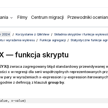
ania
Filmy
Centrum migracji
Przewodniki ocenian
y 2024
Korzystanie z QlikView
Składnia skryptów i funkcje wykres
ptu i wyrażenia wykresu
Funkcje agregacji
Statystyczne funkcje agr
 — funkcja skryptu
EYX()
zwraca zagregowany błąd standardowy przewidywanej wa
ości x w regresji dla serii współrzędnych reprezentowanych prz
 w pary w wyrażeniach
x-expression
i
y-expression
iterowanych 
godnie z definicją z klauzuli
group by
.
alue, x-value)