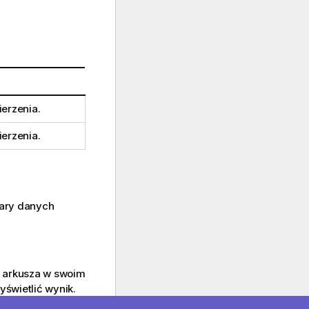
erzenia.
erzenia.
pary danych
o arkusza w swoim
świetlić wynik.