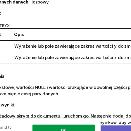
anych danych:
liczbowy
:
STEYX
t
Opis
Wyrażenie lub pole zawierające zakres wartości
y
do zmi
Wyrażenie lub pole zawierające zakres wartości
x
do zmi
ia:
kstowe, wartości
NULL
i wartości brakujące w dowolnej części 
ominięcie całej pary danych.
 wyniki:
kładowy skrypt do dokumentu i uruchom go. Następnie dodaj d
 co najmniej pola wyszczególnione w kolumnie wyników, aby wy
 and to
Ok