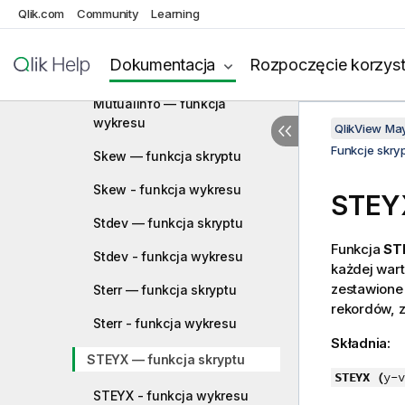
wykresu
Qlik.com
Community
Learning
Median — funkcja skryptu
Dokumentacja
Rozpoczęcie korzyst
Median - funkcja wykresu
MutualInfo — funkcja
wykresu
QlikView Ma
Funkcje skry
Skew — funkcja skryptu
Skew - funkcja wykresu
STEYX
Stdev — funkcja skryptu
Funkcja
ST
Stdev - funkcja wykresu
każdej wart
zestawione
Sterr — funkcja skryptu
rekordów, z
Sterr - funkcja wykresu
Składnia:
STEYX — funkcja skryptu
STEYX (
y-v
STEYX - funkcja wykresu