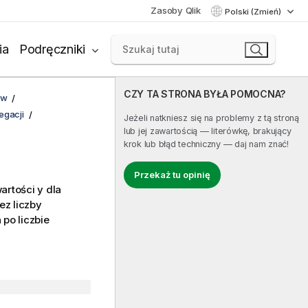
Zasoby Qlik
Polski (Zmień)
ia
Podręczniki
CZY TA STRONA BYŁA POMOCNA?
ów
egacji
Jeżeli natkniesz się na problemy z tą stroną
lub jej zawartością — literówkę, brakujący
krok lub błąd techniczny — daj nam znać!
Przekaż tu opinię
rtości y dla
ez liczby
po liczbie