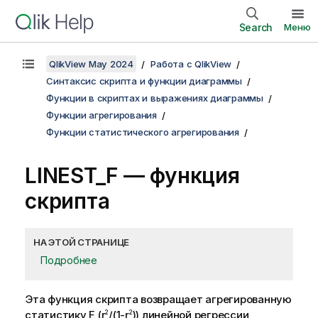
Search
Меню
QlikView May 2024
Работа с QlikView
Синтаксис скрипта и функции диаграммы
Функции в скриптах и выражениях диаграммы
Функции агрегирования
Функции статистического агрегирования
LINEST_F — функция
скрипта
НА ЭТОЙ СТРАНИЦЕ
Подробнее
Эта функция скрипта возвращает агрегированную
статистику
F
(
r
/(1-r
)
) линейной регрессии,
2
2