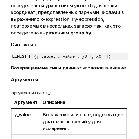
определенной уравнением
y=mx+b
для серии
координат, представленных парными числами в
выражениях
x-expression
и
y-expression
,
повторяемых в нескольких записях так, как это
определено выражением
group by
.
Синтаксис:
LINEST_F (
y-value, x-value[, y0 [, x0 ]]
)
Возвращаемые типы данных:
числовое значение
Аргументы:
аргументы LINEST_F
Аргумент
Описание
y_value
Выражение или поле, содержащее
диапазон значений
y
для
измерения.