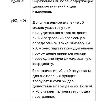
x_value
Выражение или поле, содержащее
диапазон значений
x
для
измерения.
y(0), x(0)
Дополнительное значение
y0
можно указать путем
принудительного прохождения
линии регрессии через ось y в
определенной точке. Указав
y0
и
x0
, можно задать принудительное
прохождение линии регрессии
через одиночную фиксированную
координату.
Если значения
y0
и
x0
не указаны,
для вычисления функции
требуются хотя бы две
допустимые пары данных. Если
y0
и
x0
указаны, используется одна
пара данных.