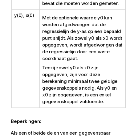
bevat die moeten worden gemeten.
y(0), x(0)
Met de optionele waarde
y0
kan
worden afgedwongen dat de
regressielijn de y-as op een bepaald
punt snijdt. Als zowel
y0
als
x0
wordt
opgegeven, wordt afgedwongen dat
de regressielijn door een vaste
coördinaat gaat.
Tenzij zowel
y0
als
x0
zijn
opgegeven, zijn voor deze
berekening minimaal twee geldige
gegevenskoppels nodig. Als
y0
en
x0
zijn opgegeven, is een enkel
gegevenskoppel voldoende.
Beperkingen:
Als een of beide delen van een gegevenspaar