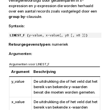
vertegenwoordigd door getallenparen in
x-
expression
en
y-expression
die worden herhaald
over een aantal records zoals vastgelegd door een
group by
-clausule.
Syntaxis:
LINEST_F (
y-value, x-value[, y0 [, x0 ]]
)
Retourgegevenstypen:
numeriek
Argumenten:
Argumenten voor LINEST_F
Argument
Beschrijving
y_value
De uitdrukking die of het veld dat het
bereik van bekende
y
-waarden
bevat die moeten worden gemeten.
x_value
De uitdrukking die of het veld dat het
bereik van bekende
x
-waarden