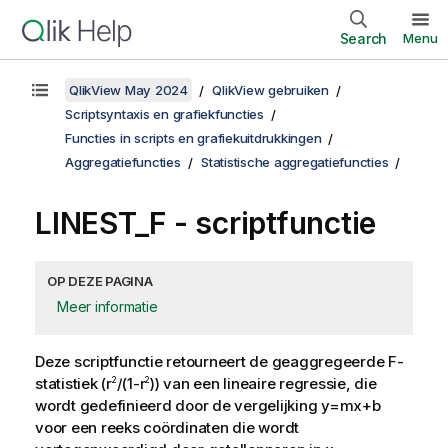
Search
Menu
QlikView May 2024
QlikView gebruiken
Scriptsyntaxis en grafiekfuncties
Functies in scripts en grafiekuitdrukkingen
Aggregatiefuncties
Statistische aggregatiefuncties
LINEST_F - scriptfunctie
OP DEZE PAGINA
Meer informatie
Deze scriptfunctie retourneert de geaggregeerde
F
-
statistiek (
r
/(1-r
)
) van een lineaire regressie, die
2
2
wordt gedefinieerd door de vergelijking
y=mx+b
voor een reeks coördinaten die wordt