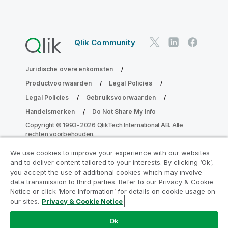
Qlik Community
Juridische overeenkomsten
Productvoorwaarden
Legal Policies
Legal Policies
Gebruiksvoorwaarden
Handelsmerken
Do Not Share My Info
Copyright © 1993-2026 QlikTech International AB. Alle
rechten voorbehouden.
We use cookies to improve your experience with our websites
and to deliver content tailored to your interests. By clicking ‘Ok’,
Neem deel aan het Analytics
you accept the use of additional cookies which may involve
data transmission to third parties. Refer to our Privacy & Cookie
Modernization Program
Notice or click ‘More Information’ for details on cookie usage on
our sites.
Privacy & Cookie Notice
Moderniseer zonder uw waardevolle QlikView-apps op
het spel te zetten met het Analytics Modernization
Ok
Program.
Klik hier
voor meer informatie of om contact op