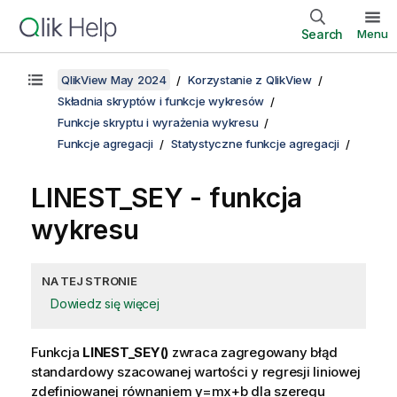
Search
Menu
QlikView May 2024
Korzystanie z QlikView
Składnia skryptów i funkcje wykresów
Funkcje skryptu i wyrażenia wykresu
Funkcje agregacji
Statystyczne funkcje agregacji
LINEST_SEY
- funkcja
wykresu
NA TEJ STRONIE
Dowiedz się więcej
Funkcja
LINEST_SEY()
zwraca zagregowany błąd
standardowy szacowanej wartości
y
regresji liniowej
zdefiniowanej równaniem
y=mx+b
dla szeregu