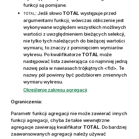
funkcji są pomijane.
: Jeśli słowo
TOTAL
występuje przed
TOTAL
argumentami funkcji, wówczas obliczenie jest
wykonywane względem wszystkich możliwych
wartości z uwzględnieniem bieżących selekcji,
nie tylko tych należących do bieżącej wartości
wymiaru, to znaczy z pominięciem wymiarów
wykresu. Po kwalifikatorze
TOTAL
może
następować lista zawierająca co najmniej jedną
nazwę pola w nawiasach trójkątnych
<fld>
. Te
nazwy pól powinny być podzbiorem zmiennych
wymiaru wykresu.
Określenie zakresu agregacji
Ograniczenia:
Parametr funkcji agregacji nie może zawierać innych
funkcji agregacji, chyba że takie wewnętrzne
agregacje zawierają kwalifikator
TOTAL
. Do bardziej
zaawansowanych agregacji należy używać