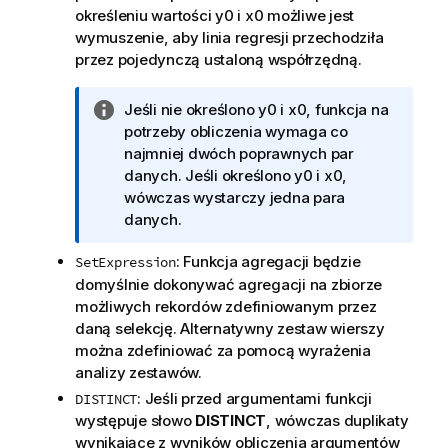
określeniu wartości
y0
i
x0
możliwe jest
wymuszenie, aby linia regresji przechodziła
przez pojedynczą ustaloną współrzędną.
I
Jeśli nie określono
y0
i
x0
, funkcja na
n
potrzeby obliczenia wymaga co
f
najmniej dwóch poprawnych par
o
danych. Jeśli określono
y0
i
x0
,
r
wówczas wystarczy jedna para
m
danych.
a
: Funkcja agregacji będzie
SetExpression
c
domyślnie dokonywać agregacji na zbiorze
j
możliwych rekordów zdefiniowanym przez
a
daną selekcję. Alternatywny zestaw wierszy
można zdefiniować za pomocą wyrażenia
analizy zestawów.
: Jeśli przed argumentami funkcji
DISTINCT
występuje słowo
DISTINCT
, wówczas duplikaty
wynikające z wyników obliczenia argumentów