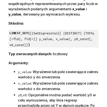
współrzędnych reprezentowanych przez pary liczb w
wyrażeniach podanych argumentami
x_value
i
y_value
, iterowany po wymiarach wykresu.
Składnia:
LINEST_SEY(
[{SetExpression}] [DISTINCT] [TOTAL
[<fld{, fld}>]] y_value, x_value[, y0_const[,
)
x0_const]]
Typ zwracanych danych:
liczbowy
Argumenty:
: Wyrażenie lub pole zawierające zakres
y_value
wartości
y
do zmierzenia.
: Wyrażenie lub pole zawierające zakres
x_value
wartości
x
do zmierzenia.
,
: Opcjonalnie można podać wartość
y0
w
y0
x0
celu wymuszenia, aby linia regresji
przechodziła przez oś Y w danym punkcie. Po