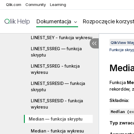
Qlik.com
Community
Learning
LINEST_SEM - funkcja
wykresu
Dokumentacja
Rozpoczęcie korzyst
LINEST_SEY — funkcja skryptu
LINEST_SEY - funkcja wykresu
QlikView Ma
LINEST_SSREG — funkcja
Funkcje skry
skryptu
Media
LINEST_SSREG - funkcja
wykresu
Funkcja
Med
LINEST_SSRESID — funkcja
rekordów, z
skryptu
Składnia:
LINEST_SSRESID - funkcja
wykresu
Median (
ex
Median — funkcja skryptu
Typ zwrac
Median - funkcja wykresu