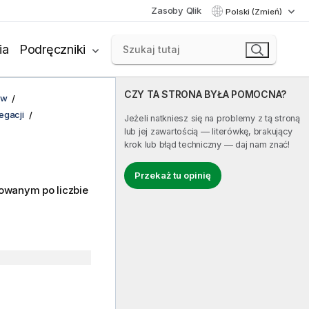
Zasoby Qlik
Polski (Zmień)
ia
Podręczniki
CZY TA STRONA BYŁA POMOCNA?
ów
egacji
Jeżeli natkniesz się na problemy z tą stroną
lub jej zawartością — literówkę, brakujący
krok lub błąd techniczny — daj nam znać!
Przekaż tu opinię
owanym po liczbie