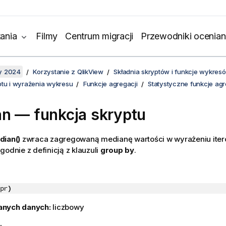
ania
Filmy
Centrum migracji
Przewodniki ocenian
y 2024
Korzystanie z QlikView
Składnia skryptów i funkcje wykres
ptu i wyrażenia wykresu
Funkcje agregacji
Statystyczne funkcje agr
n — funkcja skryptu
ian()
zwraca zagregowaną medianę wartości w wyrażeniu iter
godnie z definicją z klauzuli
group by
.
pr
)
anych danych:
liczbowy