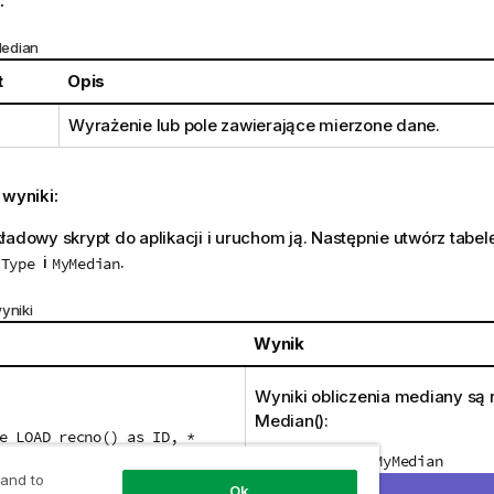
:
edian
t
Opis
Wyrażenie lub pole zawierające mierzone dane.
 wyniki:
ładowy skrypt do aplikacji i uruchom ją. Następnie utwórz tabelę
i
i
.
Type
MyMedian
yniki
Wynik
Wyniki obliczenia mediany są 
Median()
:
e LOAD recno() as ID, *
Type
wynosi
MyMedian
 and to
Comparison
wynosi
2.5
Ok