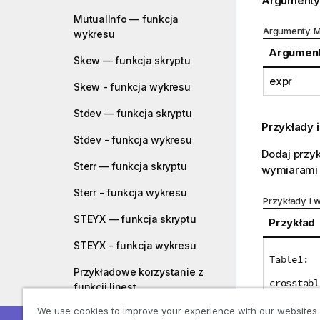
Argumenty
MutualInfo — funkcja
Argumenty M
wykresu
Argumen
Skew — funkcja skryptu
expr
Skew - funkcja wykresu
Stdev — funkcja skryptu
Przykłady i
Stdev - funkcja wykresu
Dodaj przyk
Sterr — funkcja skryptu
wymiaram
Sterr - funkcja wykresu
Przykłady i w
STEYX — funkcja skryptu
Przykład
STEYX - funkcja wykresu
Table1:
Przykładowe korzystanie z
crosstabl
funkcji linest
inline [
We use cookies to improve your experience with our websites
Funkcje testów statystycznych