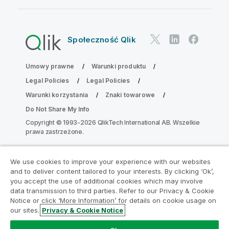
Społeczność Qlik
Umowy prawne
Warunki produktu
Legal Policies
Legal Policies
Warunki korzystania
Znaki towarowe
Do Not Share My Info
Copyright © 1993-2026 QlikTech International AB. Wszelkie
prawa zastrzeżone.
We use cookies to improve your experience with our websites
Dołącz do Programu Modernizacji
and to deliver content tailored to your interests. By clicking ‘Ok’,
Analityki
you accept the use of additional cookies which may involve
data transmission to third parties. Refer to our Privacy & Cookie
Notice or click ‘More Information’ for details on cookie usage on
Przeprowadź modernizację bez szkody dla Twoich
our sites.
Privacy & Cookie Notice
cennych aplikacji QlikView za pomocą programu
Analytics Modernization Program.
Kliknij tutaj
aby