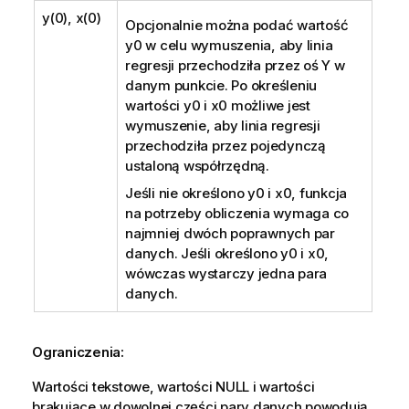
y(0), x(0)
Opcjonalnie można podać wartość
y0
w celu wymuszenia, aby linia
regresji przechodziła przez oś Y w
danym punkcie. Po określeniu
wartości
y0
i
x0
możliwe jest
wymuszenie, aby linia regresji
przechodziła przez pojedynczą
ustaloną współrzędną.
Jeśli nie określono
y0
i
x0
, funkcja
na potrzeby obliczenia wymaga co
najmniej dwóch poprawnych par
danych. Jeśli określono
y0
i
x0
,
wówczas wystarczy jedna para
danych.
Ograniczenia:
Wartości tekstowe, wartości
NULL
i wartości
brakujące w dowolnej części pary danych powodują