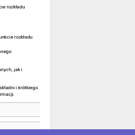
ie rozkładu
unkcie rozkładu
anego
ych, jak i
kładni i krótkiego
ormacji.