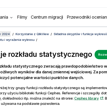
ania
Filmy
Centrum migracji
Przewodniki ocenian
y 2024
Korzystanie z QlikView
Składnia skryptów i funkcje wykres
ptu i wyrażenia wykresu
je rozkładu statystycznego
Rozw
ozkładu statystycznego zwracają prawdopodobieństwo w
ożliwych wyników dla danej zmiennej wejściowej. Za pom
iczyć potencjalne wartości punktów danych.
iżej trzy grupy funkcji rozkładu statystycznego są implemento
rzy użyciu biblioteki funkcji
Cephes
. Referencje i szczegóły d
 dokładności itp. można znaleźć na stronie:
Cephes library
. 
t używana na podstawie pozwolenia.