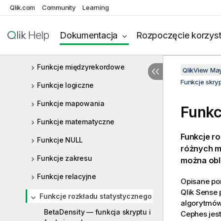
Qlik.com
Community
Learning
Funkcje formatowania
Ogólne funkcje liczbowe
Dokumentacja
Rozpoczęcie korzyst
Funkcje interpretacji
Funkcje międzyrekordowe
QlikView Ma
Funkcje skry
Funkcje logiczne
Funkcje mapowania
Funkc
Funkcje matematyczne
Funkcje r
Funkcje NULL
różnych m
Funkcje zakresu
można obl
Funkcje relacyjne
Opisane pon
Qlik Sense
p
Funkcje rozkładu statystycznego
algorytmów,
BetaDensity — funkcja skryptu i
Cephes
jes