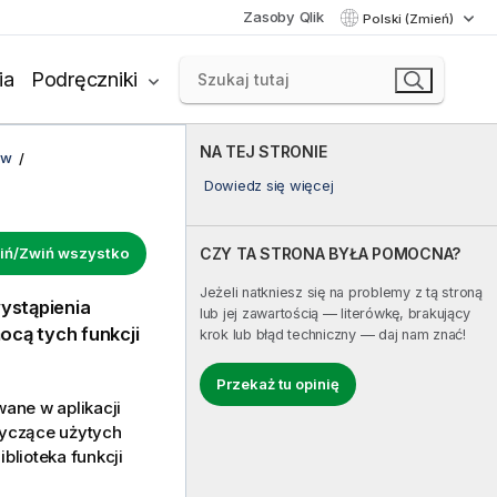
Zasoby Qlik
Polski (Zmień)
ia
Podręczniki
NA TEJ STRONIE
ów
Dowiedz się więcej
iń/Zwiń wszystko
CZY TA STRONA BYŁA POMOCNA?
Jeżeli natkniesz się na problemy z tą stroną
ystąpienia
lub jej zawartością — literówkę, brakujący
ocą tych funkcji
krok lub błąd techniczny — daj nam znać!
Przekaż tu opinię
wane w aplikacji
otyczące użytych
Biblioteka funkcji