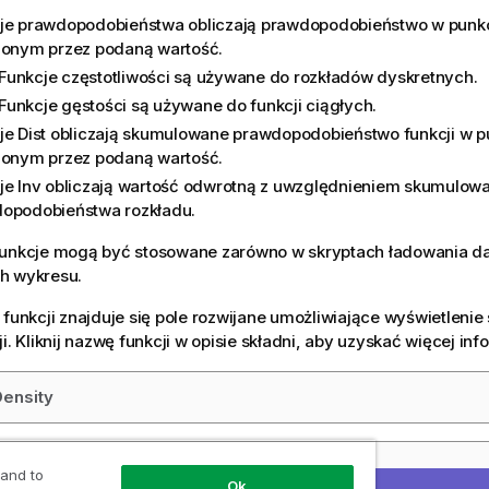
je prawdopodobieństwa obliczają prawdopodobieństwo w punkc
lonym przez podaną wartość.
Funkcje częstotliwości są używane do rozkładów dyskretnych.
Funkcje gęstości są używane do funkcji ciągłych.
je Dist obliczają skumulowane prawdopodobieństwo funkcji w p
lonym przez podaną wartość.
je Inv obliczają wartość odwrotną z uwzględnieniem skumulow
opodobieństwa rozkładu.
funkcje mogą być stosowane zarówno w skryptach ładowania dan
h wykresu.
 funkcji znajduje się pole rozwijane umożliwiające wyświetlenie s
i. Kliknij nazwę funkcji w opisie składni, aby uzyskać więcej inf
ensity
ist
 and to
Ok