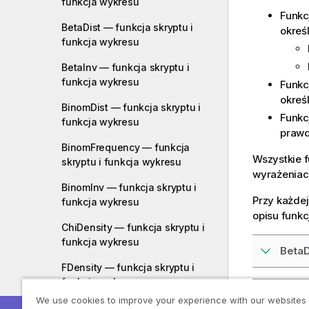
funkcja wykresu
Funkc
BetaDist — funkcja skryptu i
okreś
funkcja wykresu
BetaInv — funkcja skryptu i
funkcja wykresu
Funkc
okreś
BinomDist — funkcja skryptu i
Funkc
funkcja wykresu
prawd
BinomFrequency — funkcja
Wszystkie 
skryptu i funkcja wykresu
wyrażeniac
BinomInv — funkcja skryptu i
Przy każdej
funkcja wykresu
opisu funkcj
ChiDensity — funkcja skryptu i
funkcja wykresu
BetaD
FDensity — funkcja skryptu i
funkcja wykresu
BetaD
We use cookies to improve your experience with our websites
ChiDist — funkcja skryptu i