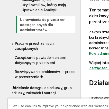
użytkowników, którzy mają
Ten temat 
Uprawnienie Analityk
dzierżawy
Uprawnienia do przestrzeni
przestrze
udostępnionych dla
administratorów
Zakres dzia
konkretnyc
administra
Praca w przestrzeniach
koniecznośc
zarządzanych
Role admini
Zarządzanie powiadomieniami
Więcej info
dotyczącymi przestrzeni
Zarządzani
Rozwiązywanie problemów — praca
w przestrzeniach
Działa
Udzielanie dostępu do arkuszy, grup
arkuszy, zakładek i narracji
Działania adm
Zatwierdzanie żądań dostępu
Działanie
We use cookies to improve your experience with our websites