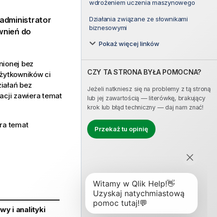
wdrożeniem uczenia maszynowego
Działania związane ze słownikami
administrator
biznesowymi
wnień do
Pokaż więcej linków
nionej bez
CZY TA STRONA BYŁA POMOCNA?
użytkowników ci
iałań bez
Jeżeli natkniesz się na problemy z tą stroną
macji zawiera temat
lub jej zawartością — literówkę, brakujący
krok lub błąd techniczny — daj nam znać!
ra temat
Przekaż tu opinię
y i analityki