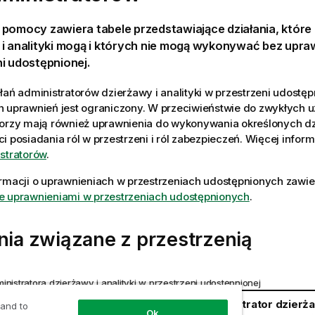
pomocy zawiera tabele przedstawiające działania, które 
 i analityki mogą i których nie mogą wykonywać bez upra
ni udostępnionej
.
łań administratorów dzierżawy i analityki w przestrzeni udostęp
h uprawnień jest ograniczony. W przeciwieństwie do zwykłych 
torzy mają również uprawnienia do wykonywania określonych dz
i posiadania ról w przestrzeni i ról zabezpieczeń. Więcej infor
stratorów
.
rmacji o uprawnieniach w przestrzeniach udostępnionych zawie
e uprawnieniami w przestrzeniach udostępnionych
.
nia związane z przestrzenią
inistratora dzierżawy i analityki w przestrzeni udostępnionej
Obsługiwany administrator dzierżaw
 and to
Ok