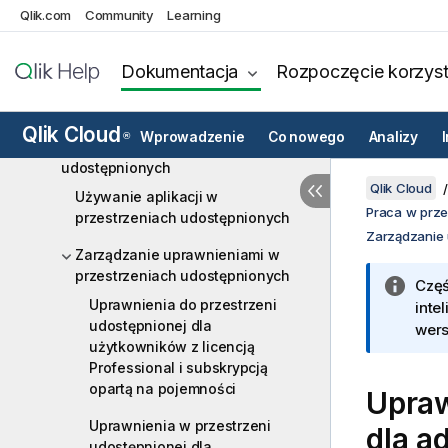
Qlik.com
Community
Learning
Współpraca z innymi użytkownikami
Rejestrowanie i dzielenie się
Dokumentacja
Rozpoczęcie korzyst
wnioskami za pomocą Notatek
Praca w przestrzeniach
Qlik Cloud
Wprowadzenie
Co nowego
Analizy
®
Praca w przestrzeniach
udostępnionych
Qlik Cloud
Używanie aplikacji w
Praca w prze
przestrzeniach udostępnionych
Zarządzanie 
Zarządzanie uprawnieniami w
przestrzeniach udostępnionych
Częś
Uprawnienia do przestrzeni
inte
udostępnionej dla
wers
użytkowników z licencją
Professional i subskrypcją
opartą na pojemności
Upraw
Uprawnienia w przestrzeni
dla a
udostępnionej dla