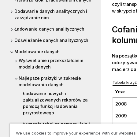
czyli trans
w
skrypcie
Dodawanie danych analitycznych i
zarządzanie nimi
Cofani
Ładowanie danych analitycznych
kolum
Odświeżanie danych analitycznych
Modelowanie danych
Na początku
Wyświetlanie i przekształcanie
odczytywać
modelu danych
macierz da
Najlepsze praktyki w zakresie
Tabela krzyż
modelowania danych
Year
Ładowanie nowych i
zaktualizowanych rekordów za
2008
pomocą funkcji ładowania
przyrostowego
2009
Łączenie tabel za pomocą Join i
2010
Keep
We use cookies to improve your experience with our websites