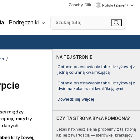
Zasoby Qlik
Polski (Zmień)
ia
Podręczniki
NA TEJ STRONIE
ch
Cofanie przestawiania tabeli krzyżowej z
jedną kolumną kwalifikującą
ypcie
Cofanie przestawiania tabeli krzyżowej z
dwiema kolumnami kwalifikującymi
Dowiedz się więcej
ości między
CZY TA STRONA BYŁA POMOCNA?
ocjację między
t danych.
Jeżeli natkniesz się na problemy z tą stroną
lub jej zawartością — literówkę, brakujący
beli krzyżowej,