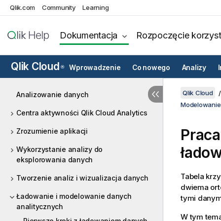
Qlik.com
Community
Learning
Dokumentacja
Rozpoczęcie korzyst
Qlik Cloud
Wprowadzenie
Co nowego
Analizy
®
Qlik Cloud
Analizowanie danych
Modelowanie
Centra aktywności Qlik Cloud Analytics
Praca
Zrozumienie aplikacji
ładow
Wykorzystanie analizy do
eksplorowania danych
Tabela krzy
Tworzenie analiz i wizualizacja danych
dwiema ort
Ładowanie i modelowanie danych
tymi danymi
analitycznych
W tym temac
Pierwsze kroki z ładowaniem danych