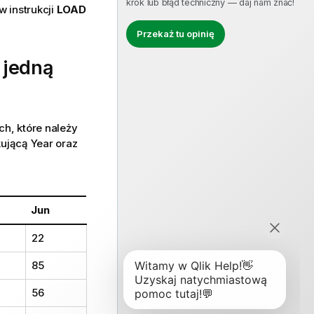
krok lub błąd techniczny — daj nam znać!
w instrukcji
LOAD
Przekaż tu opinię
 jedną
ch, które należy
kującą
Year
oraz
Jun
22
85
56