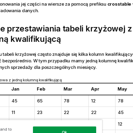
ponowania jej części na wiersze za pomocą prefiksu
crosstable
 ładowania
danych.
e przestawiania tabeli krzyżowej z
ną kwalifikującą
 tabeli krzyżowej często znajduje się kilka kolumn kwalifikujący
 bezpośrednio. W tym przypadku mamy jedną kolumnę kwalifi
nych sprzedaży dla poszczególnych miesięcy.
owa z jedną kolumną kwalifikującą
Jan
Feb
Mar
Apr
May
45
65
78
12
78
11
23
22
22
45
65
56
22
79
12
 and to
Ok