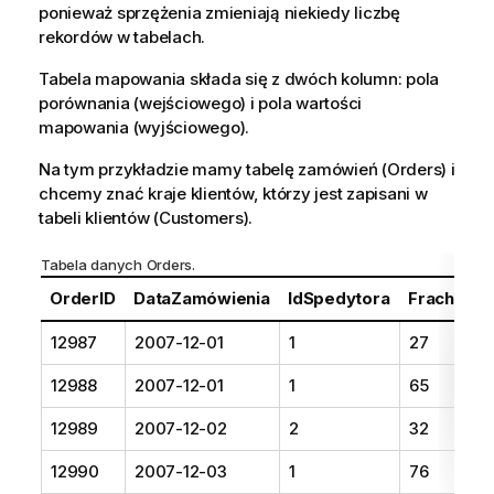
ponieważ sprzężenia zmieniają niekiedy liczbę
rekordów w tabelach.
Tabela mapowania składa się z dwóch kolumn:
pola
porównania (wejściowego) i pola wartości
mapowania (wyjściowego).
Na tym przykładzie mamy tabelę zamówień (
Orders
) i
chcemy znać kraje klientów, którzy jest zapisani w
tabeli klientów (
Customers
).
Tabela danych
Orders
.
OrderID
DataZamówienia
IdSpedytora
Fracht
I
12987
2007-12-01
1
27
3
12988
2007-12-01
1
65
4
12989
2007-12-02
2
32
2
12990
2007-12-03
1
76
3