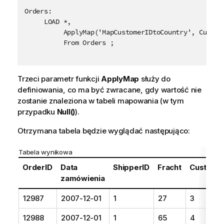
Orders:

     LOAD *,

          ApplyMap('MapCustomerIDtoCountry', Custome
          From Orders ;

Trzeci parametr funkcji
ApplyMap
służy do
definiowania, co ma być zwracane, gdy wartość nie
zostanie znaleziona w tabeli mapowania (w tym
przypadku
Null()
).
Otrzymana tabela będzie wyglądać następująco:
Tabela wynikowa
OrderID
Data
ShipperID
Fracht
Custome
zamówienia
12987
2007-12-01
1
27
3
12988
2007-12-01
1
65
4