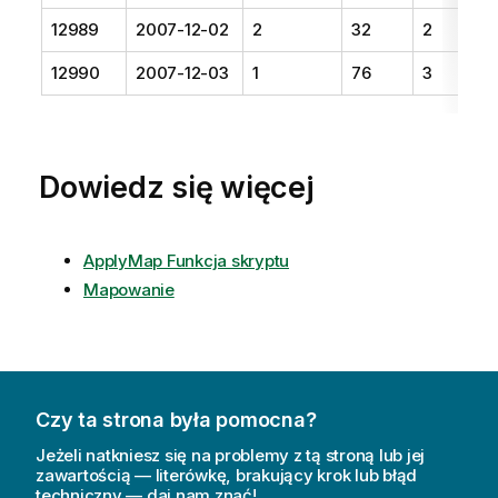
12989
2007-12-02
2
32
2
12990
2007-12-03
1
76
3
Dowiedz się więcej
ApplyMap Funkcja skryptu
Mapowanie
Czy ta strona była pomocna?
Jeżeli natkniesz się na problemy z tą stroną lub jej
zawartością — literówkę, brakujący krok lub błąd
techniczny — daj nam znać!