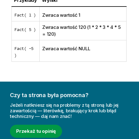
Przykłady
Wyniki
Fact( 1 )
Zwraca wartość 1
Zwraca wartość 120 (1 * 2 * 3 * 4 * 5
Fact( 5 )
= 120)
Fact( -5
Zwraca wartość
NULL
)
Czy ta strona była pomocna?
Jeżeli natkniesz się na problemy z tą stroną lub jej
zawartością — literówkę, brakujący krok lub błąd
techniczny — daj nam znać!
Przekaż tu opinię