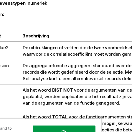
evenstypen:
numeriek
n:
t
Beschrijving
alue2
De uitdrukkingen of velden die de twee voorbeeldse
waarvoor de correlatiecoëfficiënt moet worden gem
sion
De aggregatiefunctie aggregeert standaard over de 
records die wordt gedefinieerd door de selectie. Me
Set-analyse kunt u een alternatieve set records defi
Als het woord
DISTINCT
voor de argumenten van de 
geplaatst, worden duplicaten die het resultaat zijn v
van de argumenten van de functie genegeerd.
Als het woord
TOTAL
voor de functieargumenten sta
berekening gemaakt op basis van alle mogelijke waa
 and to
huidige selecties, en niet alleen de selecties die be
Ok