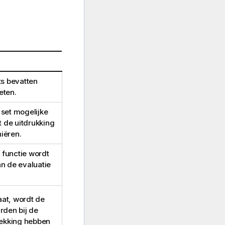
ts bevatten
eten.
set mogelijke
t de uitdrukking
niëren.
functie wordt
an de evaluatie
at, wordt de
rden bij de
trekking hebben