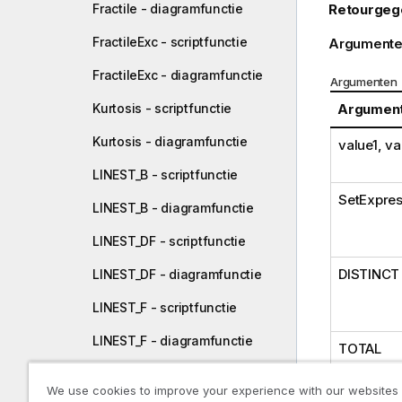
Retourgeg
Fractile - diagramfunctie
FractileExc - scriptfunctie
Argumente
FractileExc - diagramfunctie
Argumenten
Argumen
Kurtosis - scriptfunctie
Kurtosis - diagramfunctie
value1, v
LINEST_B - scriptfunctie
SetExpres
LINEST_B - diagramfunctie
LINEST_DF - scriptfunctie
DISTINCT
LINEST_DF - diagramfunctie
LINEST_F - scriptfunctie
LINEST_F - diagramfunctie
TOTAL
LINEST_M - scriptfunctie
We use cookies to improve your experience with our websites