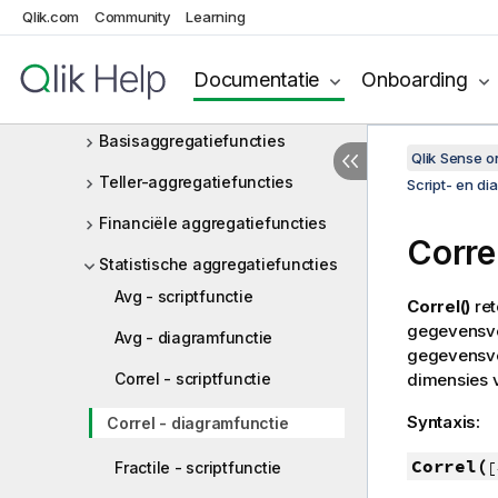
Qlik.com
Community
Learning
Operatoren
Script- en diagramfuncties
Documentatie
Onboarding
Aggregatiefuncties
Basisaggregatiefuncties
Qlik Sense 
Teller-aggregatiefuncties
Script- en di
Financiële aggregatiefuncties
Corre
Statistische aggregatiefuncties
Avg - scriptfunctie
Correl()
ret
gegevensver
Avg - diagramfunctie
gegevensve
Correl - scriptfunctie
dimensies 
Syntaxis:
Correl - diagramfunctie
Correl(
[
Fractile - scriptfunctie