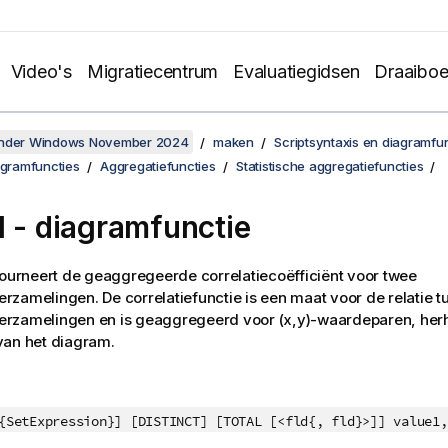
Video's
Migratiecentrum
Evaluatiegidsen
Draaibo
onder Windows November 2024
maken
Scriptsyntaxis en diagramfu
agramfuncties
Aggregatiefuncties
Statistische aggregatiefuncties
l
- diagramfunctie
ourneert de geaggregeerde correlatiecoëfficiënt voor twee
zamelingen. De correlatiefunctie is een maat voor de relatie t
rzamelingen en is geaggregeerd voor (x,y)-waardeparen, her
van het diagram.
{SetExpression}] [DISTINCT] [TOTAL [<fld{, fld}>]] value1