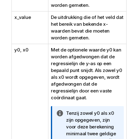
worden gemeten.
x_value
De uitdrukking die of het veld dat
het bereik van bekende
x
-
waarden bevat die moeten
worden gemeten.
y0
,
x0
Met de optionele waarde
y0
kan
worden afgedwongen dat de
regressielijn de y-as op een
bepaald punt snijdt. Als zowel
y0
als
x0
wordt opgegeven, wordt
afgedwongen dat de
regressielijn door een vaste
coördinaat gaat.
I
Tenzij zowel
y0
als
x0
n
zijn opgegeven, zijn
f
voor deze berekening
o
minimaal twee geldige