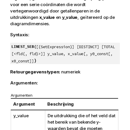
voor een serie coördinaten die wordt
vertegenwoordigd door getallenparen in de
uitdrukkingen
x_value
en
y_value
, geïtereerd op de
diagramdimensies.
Syntaxis:
LINEST_SEB(
[{SetExpression}] [DISTINCT] [TOTAL
[<fld{, fld}>]] y_value, x_value[, y0_const[,
)
x0_const]]
Retourgegevenstypen:
numeriek
Argumenten:
Argumenten
Argument
Beschrijving
y_value
De uitdrukking die of het veld dat
het bereik van bekende
y
-
waarden bevat die moeten