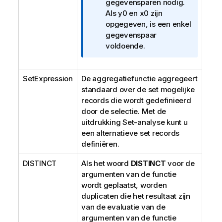
r
gegevensparen nodig.
m
Als
y0
en
x0
zijn
a
opgegeven, is een enkel
t
gegevenspaar
i
voldoende.
e
SetExpression
De aggregatiefunctie aggregeert
standaard over de set mogelijke
records die wordt gedefinieerd
door de selectie. Met de
uitdrukking Set-analyse kunt u
een alternatieve set records
definiëren.
DISTINCT
Als het woord
DISTINCT
voor de
argumenten van de functie
wordt geplaatst, worden
duplicaten die het resultaat zijn
van de evaluatie van de
argumenten van de functie