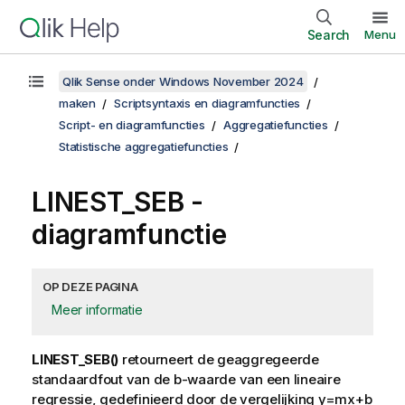
Search
Menu
Qlik Sense onder Windows November 2024
maken
Scriptsyntaxis en diagramfuncties
Script- en diagramfuncties
Aggregatiefuncties
Statistische aggregatiefuncties
LINEST_SEB
-
diagramfunctie
OP DEZE PAGINA
Meer informatie
LINEST_SEB()
retourneert de geaggregeerde
standaardfout van de
b
-waarde van een lineaire
regressie, gedefinieerd door de vergelijking
y=mx+b