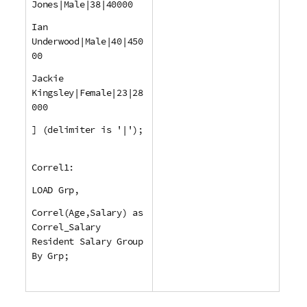
Jones|Male|38|40000
Ian
Underwood|Male|40|450
00
Jackie
Kingsley|Female|23|28
000
] (delimiter is '|');
Correl1:
LOAD Grp,
Correl(Age,Salary) as
Correl_Salary
Resident Salary Group
By Grp;