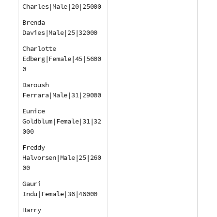
Charles|Male|20|25000
Brenda
Davies|Male|25|32000
Charlotte
Edberg|Female|45|5600
0
Daroush
Ferrara|Male|31|29000
Eunice
Goldblum|Female|31|32
000
Freddy
Halvorsen|Male|25|260
00
Gauri
Indu|Female|36|46000
Harry