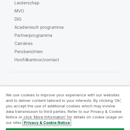
Leiderschap
MVO
DIG
Academisch programma
Partnerprogramma
Carrières
Persberichten
Hoofdkantoor/contact
Qlik Community
We use cookies to improve your experience with our websites
and to deliver content tailored to your interests. By clicking ‘Ok’,
Juridische overeenkomsten
you accept the use of additional cookies which may involve
data transmission to third parties. Refer to our Privacy & Cookie
Productvoorwaarden
Legal Policies
Notice or click ‘More Information’ for details on cookie usage on
Legal Policies
Gebruiksvoorwaarden
our sites.
Privacy & Cookie Notice
Handelsmerken
Do Not Share My Info