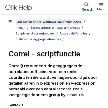
Search
Menu
Qlik Sense onder Windows November 2024
maken
Scriptsyntaxis en diagramfuncties
Script- en diagramfuncties
Aggregatiefuncties
Statistische aggregatiefuncties
Correl - scriptfunctie
Correl()
retourneert de geaggregeerde
correlatiecoëfficiënt voor een reeks
coördinaten die wordt vertegenwoordigd door
getallenparen in
x-expression
en
y-expression
,
herhaald over een aantal records zoals
vastgelegd door een
group by
-clausule.
Syntaxis: