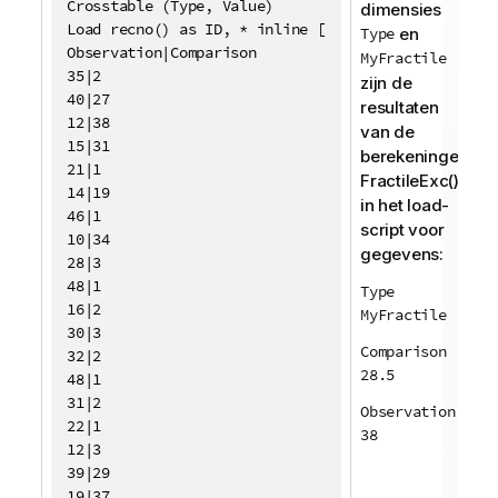
Crosstable (Type, Value)

dimensies
Load recno() as ID, * inline [

Type
en
Observation|Comparison

MyFractile
35|2

zijn de
40|27

resultaten
12|38

van de
15|31

berekeningen
21|1

FractileExc()
14|19

in het load-
46|1

script voor
10|34

gegevens:
28|3

48|1

Type
16|2

MyFractile
30|3

Comparison
32|2

28.5
48|1

31|2

Observation
22|1

38
12|3

39|29

19|37
