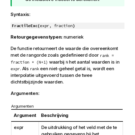
p
Syntaxis:
FractileExc(
expr, fraction
)
Retourgegevenstypen:
numeriek
De functie retourneert de waarde die overeenkomt
met de rangorde zoals gedefinieerd door
rank =
waarbij
het aantal waarden is in
fraction * (N+1)
N
. Als
een niet-geheel getal is, wordt een
expr
rank
interpolatie uitgevoerd tussen de twee
dichtstbijzijnde waarden.
Argumenten:
Argumenten
Argument
Beschrijving
expr
De uitdrukking of het veld met de te
gebruiken gegevens bij het