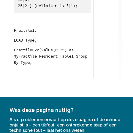
25|2 ] (delimiter is '|');
Fractile1:
LOAD Type,
FractileExc(Value,0.75) as
MyFractile Resident Table1 Group
By Type;
Was deze pagina nuttig?
Als u problemen ervaart op deze pagina of de inhoud
onjuist is – een tikfout, een ontbrekende stap of een
technische fout – laat het ons weten!