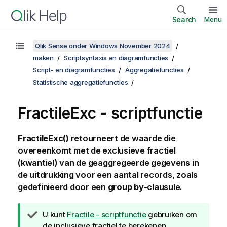
Search
Menu
Qlik Sense onder Windows November 2024
maken
Scriptsyntaxis en diagramfuncties
Script- en diagramfuncties
Aggregatiefuncties
Statistische aggregatiefuncties
FractileExc - scriptfunctie
FractileExc()
retourneert de waarde die
overeenkomt met de exclusieve fractiel
(kwantiel) van de geaggregeerde gegevens in
de uitdrukking voor een aantal records, zoals
gedefinieerd door een
group by
-clausule.
T
U kunt
Fractile - scriptfunctie
gebruiken om
i
de inclusieve fractiel te berekenen.