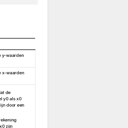
e
y
-waarden
e
x
-waarden
at de
el
y0
als
x0
ijn door een
rekening
x0
zijn