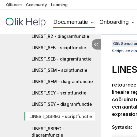
LINEST_M - scriptfunctie
Qlik.com
Community
Learning
LINEST_M - diagramfunctie
Documentatie
Onboarding
LINEST_R2 - scriptfunctie
LINEST_R2 - diagramfunctie
Qlik Sense 
LINEST_SEB - scriptfunctie
Script- en di
LINEST_SEB - diagramfunctie
LINES
LINEST_SEM - scriptfunctie
LINEST_SEM - diagramfunctie
retournee
lineaire r
LINEST_SEY - scriptfunctie
coördinate
LINEST_SEY - diagramfunctie
een aantal
expressio
LINEST_SSREG - scriptfunctie
Syntaxis:
LINEST_SSREG -
diagramfunctie