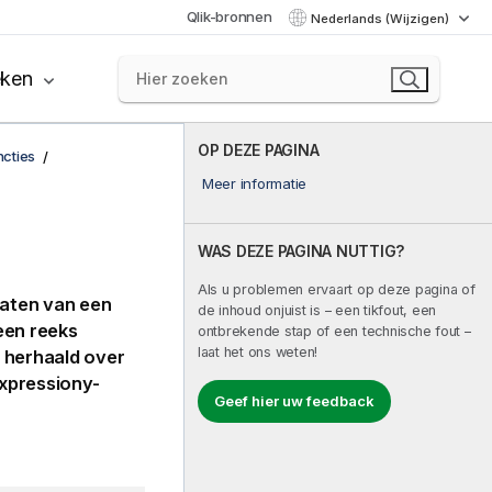
Qlik-bronnen
Nederlands (Wijzigen)
eken
OP DEZE PAGINA
ncties
Meer informatie
WAS DEZE PAGINA NUTTIG?
Als u problemen ervaart op deze pagina of
raten van een
de inhoud onjuist is – een tikfout, een
 een reeks
ontbrekende stap of een technische fout –
laat het ons weten!
 herhaald over
pressiony-
Geef hier uw feedback