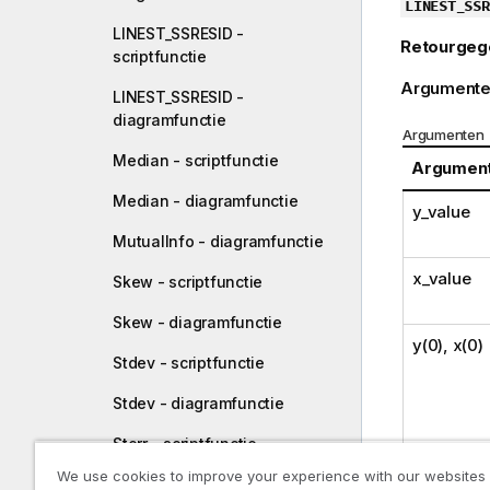
LINEST_SSR
LINEST_SSRESID -
Retourgeg
scriptfunctie
Argumente
LINEST_SSRESID -
diagramfunctie
Argumenten
Median - scriptfunctie
Argumen
Median - diagramfunctie
y_value
MutualInfo - diagramfunctie
x_value
Skew - scriptfunctie
Skew - diagramfunctie
y(0), x(0)
Stdev - scriptfunctie
Stdev - diagramfunctie
Sterr - scriptfunctie
We use cookies to improve your experience with our websites
Sterr - diagramfunctie