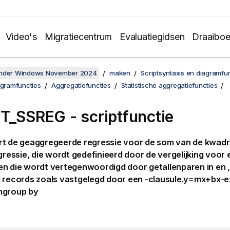
Video's
Migratiecentrum
Evaluatiegidsen
Draaibo
onder Windows November 2024
maken
Scriptsyntaxis en diagramfu
agramfuncties
Aggregatiefuncties
Statistische aggregatiefuncties
T_SSREG - scriptfunctie
rt de geaggregeerde regressie voor de som van de kwad
egressie, die wordt gedefinieerd door de vergelijking voor
n die wordt vertegenwoordigd door getallenparen in en ,
 records zoals vastgelegd door een -clausule.
y=mx+bx-ex
ngroup by