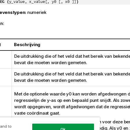
EG (
y_value, x_value[, y0 [, x0 ]]
)
evenstypen:
numeriek
n:
t
Beschrijving
De uitdrukking die of het veld dat het bereik van bekend
bevat die moeten worden gemeten.
De uitdrukking die of het veld dat het bereik van bekend
bevat die moeten worden gemeten.
Met de optionele waarde
y0
kan worden afgedwongen d
regressielijn de y-as op een bepaald punt snijdt. Als zow
wordt opgegeven, wordt afgedwongen dat de regressiel
vaste coördinaat gaat.
Tenzij zowel
y0
als
x0
zijn opgegeven, zijn voor deze be
 and to
minimaal twee geldige gegevensparen nodig. Als
y0
en
Ok