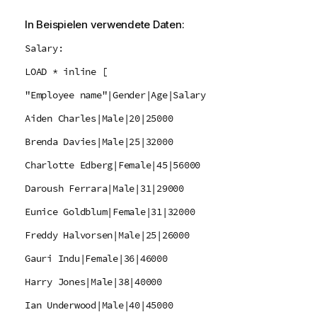
In Beispielen verwendete Daten:
Salary:
LOAD * inline [
"Employee name"|Gender|Age|Salary
Aiden Charles|Male|20|25000
Brenda Davies|Male|25|32000
Charlotte Edberg|Female|45|56000
Daroush Ferrara|Male|31|29000
Eunice Goldblum|Female|31|32000
Freddy Halvorsen|Male|25|26000
Gauri Indu|Female|36|46000
Harry Jones|Male|38|40000
Ian Underwood|Male|40|45000