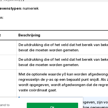
evenstypen:
numeriek
n:
t
Beschrijving
De uitdrukking die of het veld dat het bereik van be
bevat die moeten worden gemeten.
De uitdrukking die of het veld dat het bereik van be
bevat die moeten worden gemeten.
Met de optionele waarde
y0
kan worden afgedwonge
regressielijn de y-as op een bepaald punt snijdt. Als
wordt opgegeven, wordt afgedwongen dat de regress
vaste coördinaat gaat.
I
Tenzij zowel
y0
als
x0
zijn opgegeven, zijn v
 and to
n
berekening minimaal twee geldige gegevens
Ok