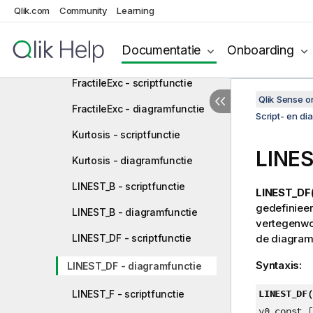
Correl - diagramfunctie
Qlik.com
Community
Learning
Fractile - scriptfunctie
Documentatie
Onboarding
Fractile - diagramfunctie
FractileExc - scriptfunctie
Qlik Sense 
FractileExc - diagramfunctie
Script- en di
Kurtosis - scriptfunctie
LINE
Kurtosis - diagramfunctie
LINEST_B - scriptfunctie
LINEST_DF(
gedefinieer
LINEST_B - diagramfunctie
vertegenwo
LINEST_DF - scriptfunctie
de diagram
Syntaxis:
LINEST_DF - diagramfunctie
LINEST_DF(
LINEST_F - scriptfunctie
y0_const [