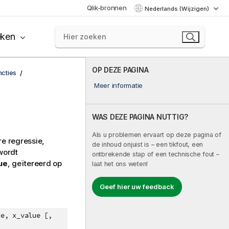
Qlik-bronnen
Nederlands (Wijzigen)
eken
OP DEZE PAGINA
ncties
Meer informatie
WAS DEZE PAGINA NUTTIG?
Als u problemen ervaart op deze pagina of
e regressie,
de inhoud onjuist is – een tikfout, een
wordt
ontbrekende stap of een technische fout –
ue
, geïtereerd op
laat het ons weten!
Geef hier uw feedback
ue, x_value [,