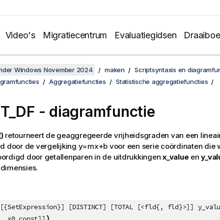
Video's
Migratiecentrum
Evaluatiegidsen
Draaibo
onder Windows November 2024
maken
Scriptsyntaxis en diagramfu
agramfuncties
Aggregatiefuncties
Statistische aggregatiefuncties
ST_DF
- diagramfunctie
)
retourneert de geaggregeerde vrijheidsgraden van een lineair
d door de vergelijking
y=mx+b
voor een serie coördinaten die 
ordigd door getallenparen in de uitdrukkingen
x_value
en
y_val
dimensies.
[{SetExpression}] [DISTINCT] [TOTAL [<fld{, fld}>]] y_val
)
, x0_const]]