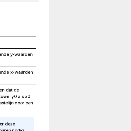
kende
y
-waarden
kende
x
-waarden
n dat de
 zowel
y0
als
x0
ielijn door een
oor deze
paren nodig.