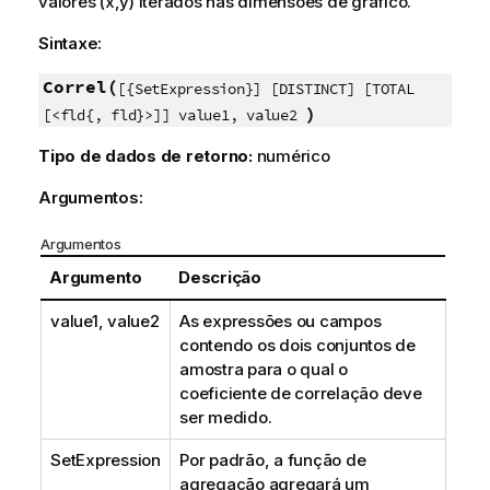
valores (x,y) iterados nas dimensões de gráfico.
Sintaxe:
Correl(
[{SetExpression}] [DISTINCT] [TOTAL
)
[<fld{, fld}>]] value1, value2
Tipo de dados de retorno:
numérico
Argumentos:
Argumentos
Argumento
Descrição
value1, value2
As expressões ou campos
contendo os dois conjuntos de
amostra para o qual o
coeficiente de correlação deve
ser medido.
SetExpression
Por padrão, a função de
agregação agregará um