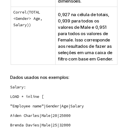
dimensões.
Correl(TOTAL
0,927 na célula de totais,
<Gender> Age,
0,939 para todos os
Salary))
valores de
Male
e 0,951
para todos os valores de
Female
. Isso corresponde
aos resultados de fazer as
seleções em uma caixa de
filtro com base em
Gender
.
Dados usados nos exemplos:
Salary:
LOAD * inline [
"Employee name"|Gender|Age|Salary
Aiden Charles|Male|20|25000
Brenda Davies|Male|25|32000