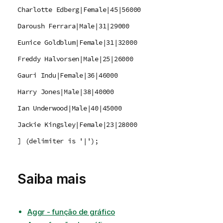
Charlotte Edberg|Female|45|56000
Daroush Ferrara|Male|31|29000
Eunice Goldblum|Female|31|32000
Freddy Halvorsen|Male|25|26000
Gauri Indu|Female|36|46000
Harry Jones|Male|38|40000
Ian Underwood|Male|40|45000
Jackie Kingsley|Female|23|28000
] (delimiter is '|');
Saiba mais
Aggr - função de gráfico