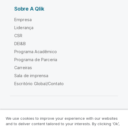
Sobre A Qlik
Empresa
Liderança
CSR
DEI&B
Programa Acadêmico
Programa de Parceria
Carreiras
Sala de imprensa
Escritório Global/Contato
Comunidade Qlik
We use cookies to improve your experience with our websites
and to deliver content tailored to your interests. By clicking ‘Ok’,
Acordos legais
Termos do produto