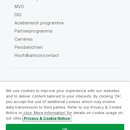
MVO
DIG
Academisch programma
Partnerprogramma
Carrières
Persberichten
Hoofdkantoor/contact
Qlik Community
We use cookies to improve your experience with our websites
and to deliver content tailored to your interests. By clicking ‘Ok’,
Juridische overeenkomsten
you accept the use of additional cookies which may involve
data transmission to third parties. Refer to our Privacy & Cookie
Productvoorwaarden
Legal Policies
Notice or click ‘More Information’ for details on cookie usage on
Legal Policies
Gebruiksvoorwaarden
our sites.
Privacy & Cookie Notice
Handelsmerken
Do Not Share My Info
Ok