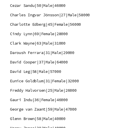
Cezar Sandu|50|Male|46000
Charles Ingvar Jönsson|27|Male|58000
Charlotte Edberg|45|Female|56000
Cindy Lynn|69|Female|28000
Clark Wayne|63|Male|31000
Daroush Ferrara|31|Male|29000
David Cooper|37|Male|64000
David Leg|58|Male|57000
Eunice Goldblum|31|Female|32000
Freddy Halvorsen|25|Male|26000
Gauri Indu|36|Female|46000
George van Zaant|59|Male|47000
Glenn Brown|58|Male|40000