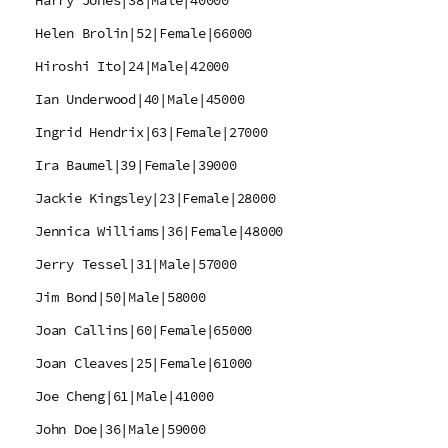
Harry Jones|38|Male|40000
Helen Brolin|52|Female|66000
Hiroshi Ito|24|Male|42000
Ian Underwood|40|Male|45000
Ingrid Hendrix|63|Female|27000
Ira Baumel|39|Female|39000
Jackie Kingsley|23|Female|28000
Jennica Williams|36|Female|48000
Jerry Tessel|31|Male|57000
Jim Bond|50|Male|58000
Joan Callins|60|Female|65000
Joan Cleaves|25|Female|61000
Joe Cheng|61|Male|41000
John Doe|36|Male|59000