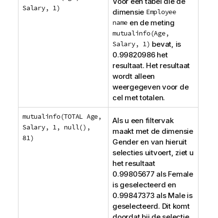
Voor een tabel die de
Salary, 1)
dimensie
Employee
name
en de meting
mutualinfo(Age,
Salary, 1)
bevat, is
0.99820986 het
resultaat. Het resultaat
wordt alleen
weergegeven voor de
cel met totalen.
mutualinfo(TOTAL Age,
Als u een filtervak
Salary, 1, null(),
maakt met de dimensie
81)
Gender
en van hieruit
selecties uitvoert, ziet u
het resultaat
0.99805677 als
Female
is geselecteerd en
0.99847373 als
Male
is
geselecteerd. Dit komt
doordat bij de selectie