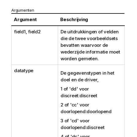
Argumenten
Argument
Beschrijving
field1, field2
De uitdrukkingen of velden
die de twee voorbeeldsets
bevatten waarvoor de
wederzijde informatie moet
worden gemeten.
datatype
De gegevenstypen in het
doel en de driver,
1 of
'dd'
voor
discreet:discreet
2 of
'cc'
voor
doorlopend:doorlopend
3 of
'cd'
voor
doorlopend:discreet
4 of
'dc'
voor