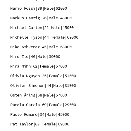
Mario Rossi|39|Male|62000
Markus Danzig|26|Male|48000
Michael Carlen|21|Male|45000
Michelle Tyson|44|Female|69000
Mike Ashkenaz|45|Male|68000
Miro Ito|40|Male|39000
Nina Mihn|62|Female|57000
Olivia Nguyen|35|Female|51000
Olivier Simenon|44|Male|31000
Östen Ärlig|68|Male|57000
Pamala Garcia|69|Female|29000
Paolo Romano|34|Male|45000
Pat Taylor|67|Female|69000