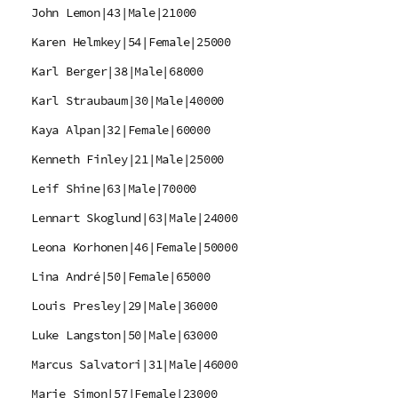
John Lemon|43|Male|21000
Karen Helmkey|54|Female|25000
Karl Berger|38|Male|68000
Karl Straubaum|30|Male|40000
Kaya Alpan|32|Female|60000
Kenneth Finley|21|Male|25000
Leif Shine|63|Male|70000
Lennart Skoglund|63|Male|24000
Leona Korhonen|46|Female|50000
Lina André|50|Female|65000
Louis Presley|29|Male|36000
Luke Langston|50|Male|63000
Marcus Salvatori|31|Male|46000
Marie Simon|57|Female|23000