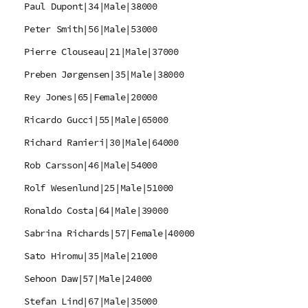
Paul Dupont|34|Male|38000
Peter Smith|56|Male|53000
Pierre Clouseau|21|Male|37000
Preben Jørgensen|35|Male|38000
Rey Jones|65|Female|20000
Ricardo Gucci|55|Male|65000
Richard Ranieri|30|Male|64000
Rob Carsson|46|Male|54000
Rolf Wesenlund|25|Male|51000
Ronaldo Costa|64|Male|39000
Sabrina Richards|57|Female|40000
Sato Hiromu|35|Male|21000
Sehoon Daw|57|Male|24000
Stefan Lind|67|Male|35000