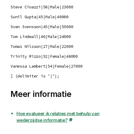
Steve Cioazzi|58|Male|23000
Sunil Gupta|45|Male|40000
Sven Svensson|45|Male|55000
Tom Lindwall|46|Male|24000
Tomas Nilsson|27|Male|22000
Trinity Rizzo|52|Female|48000
Vanessa Lambert|54|Female|27000
] (delimiter is '|');
Meer informatie
Hoe evalueer ik relaties met behulp van
wederzijdse informatie?