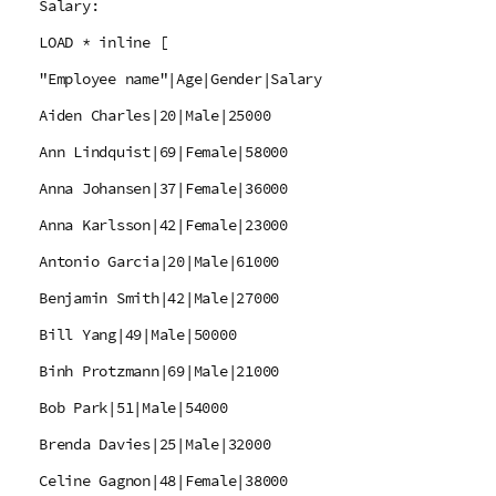
Salary:
LOAD * inline [
"Employee name"|Age|Gender|Salary
Aiden Charles|20|Male|25000
Ann Lindquist|69|Female|58000
Anna Johansen|37|Female|36000
Anna Karlsson|42|Female|23000
Antonio Garcia|20|Male|61000
Benjamin Smith|42|Male|27000
Bill Yang|49|Male|50000
Binh Protzmann|69|Male|21000
Bob Park|51|Male|54000
Brenda Davies|25|Male|32000
Celine Gagnon|48|Female|38000