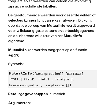
frequentie van waarden van velden die afkomstig
zijn uit verschillende tabellen.
De geretourneerde waarden voor dezelfde velden of
selecties kunnen licht van elkaar afwijken. Dit komt
doordat de oproep van
MutualInfo
wordt uitgevoerd
voor willekeurig geselecteerde voorbeeldgegevens
en de inherente willekeur van het
MutualInfo
-
algoritme.
MutualInfo
kan worden toegepast op de functie
Aggr()
.
Syntaxis:
MutualInfo(
{SetExpression}] [DISTINCT]
[TOTAL] field1, field2 , datatype [,
)
breakdownbyvalue [, samplesize ]]
Retourgegevenstypen:
numeriek
Argumenten: