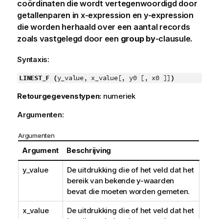
coördinaten die wordt vertegenwoordigd door
getallenparen in
x-expression
en
y-expression
die worden herhaald over een aantal records
zoals vastgelegd door een
group by
-clausule.
Syntaxis:
LINEST_F (
y_value, x_value[, y0 [, x0 ]]
)
Retourgegevenstypen:
numeriek
Argumenten:
Argumenten
Argument
Beschrijving
y_value
De uitdrukking die of het veld dat het
bereik van bekende
y
-waarden
bevat die moeten worden gemeten.
x_value
De uitdrukking die of het veld dat het