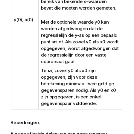
bereik van bekende
x
-waarden
bevat die moeten worden gemeten.
y(0), x(0)
Met de optionele waarde
y0
kan
worden afgedwongen dat de
regressielijn de y-as op een bepaald
punt snijdt. Als zowel
y0
als
x0
wordt
opgegeven, wordt afgedwongen dat
de regressielijn door een vaste
coördinaat gaat.
Tenzij zowel
y0
als
x0
zijn
opgegeven, zijn voor deze
berekening minimaal twee geldige
gegevensparen nodig. Als
y0
en
x0
zijn opgegeven, is een enkel
gegevenspaar voldoende.
Beperkingen:
Als een of beide delen van een gegevenspaar