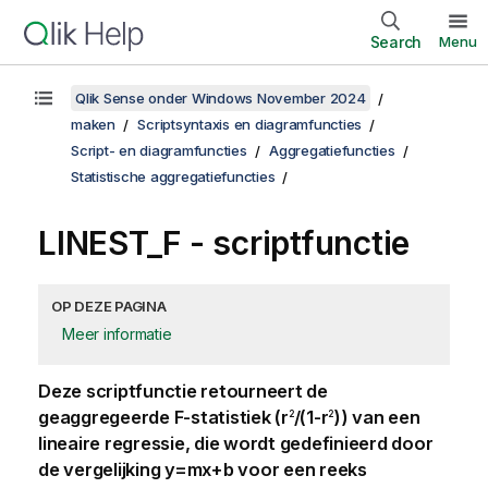
Search
Menu
Qlik Sense onder Windows November 2024
maken
Scriptsyntaxis en diagramfuncties
Script- en diagramfuncties
Aggregatiefuncties
Statistische aggregatiefuncties
LINEST_F - scriptfunctie
OP DEZE PAGINA
Meer informatie
Deze scriptfunctie retourneert de
geaggregeerde
F
-statistiek (
r
/(1-r
)
) van een
2
2
lineaire regressie, die wordt gedefinieerd door
de vergelijking
y=mx+b
voor een reeks