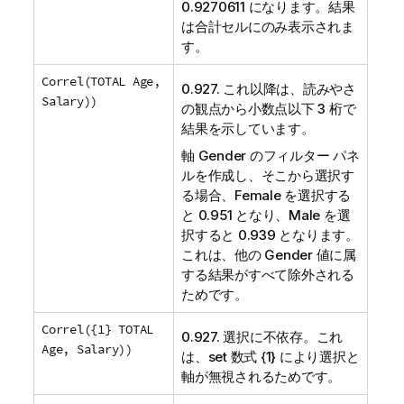
0.9270611 になります。結果
は合計セルにのみ表示されま
す。
Correl(TOTAL Age,
0.927. これ以降は、読みやさ
Salary))
の観点から小数点以下 3 桁で
結果を示しています。
軸
Gender
のフィルター パネ
ルを作成し、そこから選択す
る場合、
Female
を選択する
と 0.951 となり、
Male
を選
択すると 0.939 となります。
これは、他の
Gender
値に属
する結果がすべて除外される
ためです。
Correl({1} TOTAL
0.927. 選択に不依存。これ
Age, Salary))
は、set 数式 {1} により選択と
軸が無視されるためです。