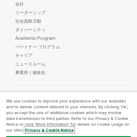
会社
リーダーシップ
社会貢献活動
ダイバーシティ
Academic Program
パートナー プログラム
キャリア
ニュースルーム
事業所 / 連絡先
We use cookies to improve your experience with our websites
Qlik コミュニティ
and to deliver content tailored to your interests. By clicking ‘Ok’,
you accept the use of additional cookies which may involve
data transmission to third parties. Refer to our Privacy & Cookie
法的契約
製品規約
Legal Policies
Notice or click ‘More Information’ for details on cookie usage on
リーガルポリシー
利用規約
商標
our sites.
Privacy & Cookie Notice
Do Not Share My Info