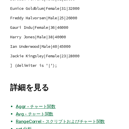
Eunice Goldblum|Female|31|32000
Freddy Halvorsen|Male|25|26000
Gauri Indu|Female|36|46000
Harry Jones|Male|38|40000
Ian Underwood|Male|40|45000
Jackie Kingsley|Female|23|28000
] (delimiter is '|');
詳細を見る
Aggr - チャート関数
Avg - チャート関数
RangeCorrel - スクリプトおよびチャート関数
set 分析