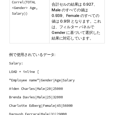
Correl(TOTAL
合計セルの結果は 0.927、
<Gender> Age,
Male
のすべての値は
Salary))
0.939、
Female
のすべての
値は 0.951 となります。これ
は、フィルター パネルで
Gender
に基づいて選択した
結果に対応しています。
例で使用されているデータ:
Salary:
LOAD * inline [
"Employee name"|Gender|Age|Salary
Aiden Charles|Male|20|25000
Brenda Davies|Male|25|32000
Charlotte Edberg|Female|45|56000
Daroush Ferrara|Male|31|29000