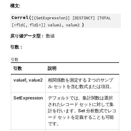
構文:
Correl(
[{SetExpression}] [DISTINCT] [TOTAL
)
[<fld{, fld}>]] value1, value2
戻り値データ型：
数値
引数：
引数
引数
説明
value1, value2
相関係数を測定する 2 つのサンプ
ル セットを含む数式または項目。
SetExpression
デフォルトでは、集計関数は選択
されたレコード セットに対して集
計を行います。Set 分析数式でレコ
ード セットを定義することも可能
です。