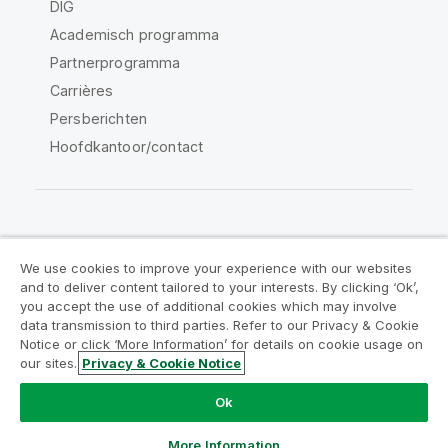
DIG
Academisch programma
Partnerprogramma
Carrières
Persberichten
Hoofdkantoor/contact
Qlik Community
We use cookies to improve your experience with our websites
and to deliver content tailored to your interests. By clicking ‘Ok’,
Juridische overeenkomsten
you accept the use of additional cookies which may involve
data transmission to third parties. Refer to our Privacy & Cookie
Productvoorwaarden
Legal Policies
Notice or click ‘More Information’ for details on cookie usage on
Legal Policies
Gebruiksvoorwaarden
our sites.
Privacy & Cookie Notice
Handelsmerken
Do Not Share My Info
Ok
Copyright © 1993-2026 QlikTech International AB. Alle
rechten voorbehouden.
More Information