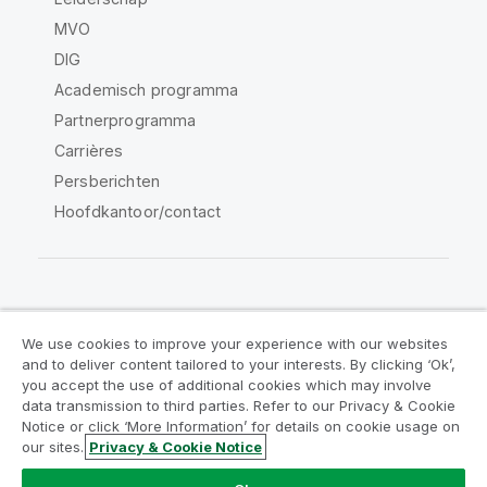
MVO
DIG
Academisch programma
Partnerprogramma
Carrières
Persberichten
Hoofdkantoor/contact
Qlik Community
We use cookies to improve your experience with our websites
and to deliver content tailored to your interests. By clicking ‘Ok’,
Juridische overeenkomsten
you accept the use of additional cookies which may involve
data transmission to third parties. Refer to our Privacy & Cookie
Productvoorwaarden
Legal Policies
Notice or click ‘More Information’ for details on cookie usage on
Legal Policies
Gebruiksvoorwaarden
our sites.
Privacy & Cookie Notice
Handelsmerken
Do Not Share My Info