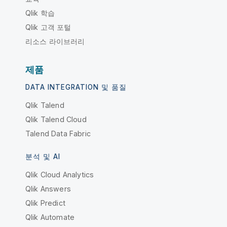
Qlik 학습
Qlik 고객 포털
리소스 라이브러리
제품
DATA INTEGRATION 및 품질
Qlik Talend
Qlik Talend Cloud
Talend Data Fabric
분석 및 AI
Qlik Cloud Analytics
Qlik Answers
Qlik Predict
Qlik Automate