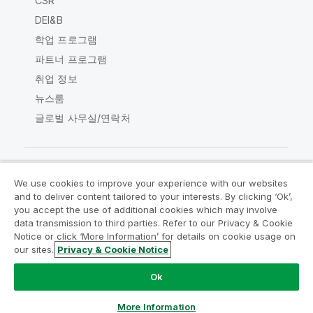
CSR
DEI&B
학업 프로그램
파트너 프로그램
취업 정보
뉴스룸
글로벌 사무실/연락처
We use cookies to improve your experience with our websites
Qlik Community
and to deliver content tailored to your interests. By clicking ‘Ok’,
you accept the use of additional cookies which may involve
data transmission to third parties. Refer to our Privacy & Cookie
법적 계약
제품 약관
Legal Policies
Notice or click ‘More Information’ for details on cookie usage on
Legal Policies
사용 약관
상표
our sites.
Privacy & Cookie Notice
Do Not Share My Info
Ok
Copyright © 1993-2026 QlikTech International AB. 무단 전재
및 복제를 금합니다.
More Information