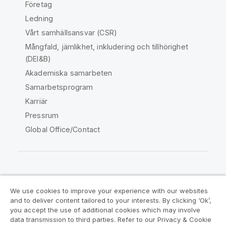
Företag
Ledning
Vårt samhällsansvar (CSR)
Mångfald, jämlikhet, inkludering och tillhörighet
(DEI&B)
Akademiska samarbeten
Samarbetsprogram
Karriär
Pressrum
Global Office/Contact
Qlik Community
We use cookies to improve your experience with our websites
and to deliver content tailored to your interests. By clicking ‘Ok’,
Juridiska avtal
Produktvillkor
you accept the use of additional cookies which may involve
data transmission to third parties. Refer to our Privacy & Cookie
Legal Policies
Legal Policies