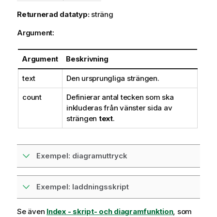
Returnerad datatyp:
sträng
Argument:
Argument
Beskrivning
text
Den ursprungliga strängen.
count
Definierar antal tecken som ska
inkluderas från vänster sida av
strängen
text
.
Exempel: diagramuttryck
Exempel: laddningsskript
Se även
Index - skript- och diagramfunktion
, som