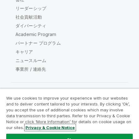
リーダーシップ
社会貢献活動
ダイバーシティ
Academic Program
パートナー プログラム
キャリア
ニュースルーム
事業所 / 連絡先
We use cookies to improve your experience with our websites
Qlik コミュニティ
and to deliver content tailored to your interests. By clicking ‘Ok’,
you accept the use of additional cookies which may involve
data transmission to third parties. Refer to our Privacy & Cookie
法的契約
製品規約
Legal Policies
Notice or click ‘More Information’ for details on cookie usage on
リーガルポリシー
利用規約
商標
our sites.
Privacy & Cookie Notice
Do Not Share My Info