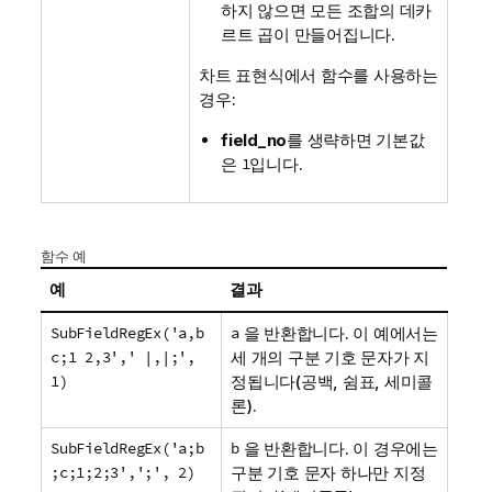
하지 않으면 모든 조합의 데카
르트 곱이 만들어집니다.
차트 표현식에서 함수를 사용하는
경우:
field_no
를 생략하면 기본값
은
1
입니다.
함수 예
예
결과
SubFieldRegEx('a,b
a
을 반환합니다. 이 예에서는
c;1 2,3',' |,|;',
세 개의 구분 기호 문자가 지
1)
정됩니다(공백, 쉼표, 세미콜
론).
SubFieldRegEx('a;b
b
을 반환합니다. 이 경우에는
;c;1;2;3',';', 2)
구분 기호 문자 하나만 지정