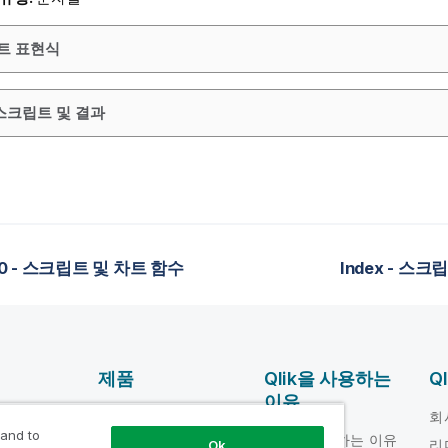
차트 표현식
스크립트 및 결과
60 - 스크립트 및 차트 함수
Index - 스
제품
Qlik을 사용하는
Q
이유
DATA
움말 비디오
회
INTEGRATION 및
 and to
Qlik을 사용하는 이유
loper
리
Ok
품질