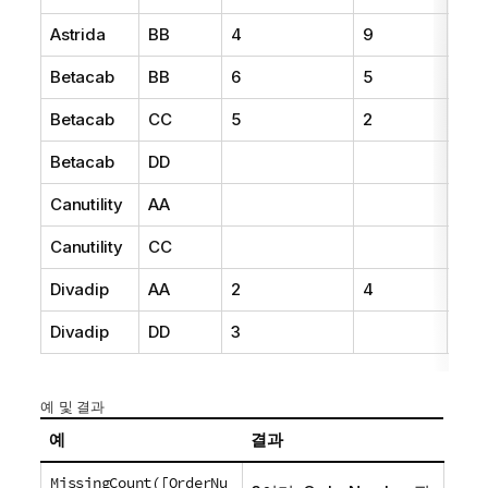
Astrida
BB
4
9
9
Betacab
BB
6
5
10
Betacab
CC
5
2
20
Betacab
DD
25
Canutility
AA
15
Canutility
CC
19
Divadip
AA
2
4
16
Divadip
DD
3
25
예 및 결과
예
결과
MissingCount([OrderNu