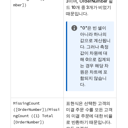
3이며,
OrderNumber
필
mber])
드 10개 중 3개가 비었기
때문입니다.
정
"0"은 빈 셀이
보
아니라 하나의
메
값으로 계산됩니
모
다. 그러나 측정
값이 차원에 대
해 0으로 집계되
는 경우 해당 차
원은 차트에 포
함되지 않습니
다.
MissingCount
표현식은 선택한 고객의
([OrderNumber])/Missi
미결 주문 수를 모든 고객
ngCount ({1} Total
의 미결 주문에 대한 비율
[OrderNumber])
로 반환하기 때문입니다.