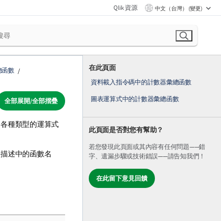
Qlik 資源
中文（台灣） (變更)
在此頁面
總函數
資料載入指令碼中的計數器彙總函數
圖表運算式中的計數器彙總函數
全部展開/全部摺疊
回各種類型的運算式
此頁面是否對您有幫助？
若您發現此頁面或其內容有任何問題——錯
法描述中的函數名
字、遺漏步驟或技術錯誤——請告知我們！
在此留下意見回饋