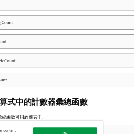
ngCount
ount
icCount
ount
算式中的計數器彙總函數
彙總函數可用於圖表中。
er content
Ok