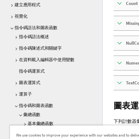
Count
建立應用程式
視覺化
Missi
指令碼語法和圖表函數
指令碼語法概述
NullC
指令碼陳述式和關鍵字
在資料載入編輯器中使用變數
Numer
指令碼運算式
TextC
圖表運算式
運算子
圖表運
指令碼和圖表函數
彙總函數
下列計數器
基本彙總函數
We use cookies to improve your experience with our websites and to deliv
計數器彙總函數
Count