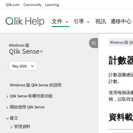
Qlik.com
Community
Learning
文件
引導
視訊
遷移中心
Windows 版 Qli
Windows
版
Qlik Sense
®
計數
May 2025
計數器彙總
計數。
Windows 版 Qlik Sense 的說明
使用每個函
Qlik Sense 有哪些新功能
稱，以取得
開始使用 Qlik Sense
資料載
建立
管理資料