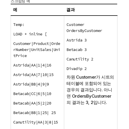
스크립팅 예
예
결과
Temp:
Customer
OrdersByCustomer
LOAD * inline [
Astrida 3
Customer|Product|Orde
rNumber|UnitSales|Uni
Betacab 3
tPrice
Canutility 2
Astrida|AA|1|4|16
Divadip 2
Astrida|AA|7|10|15
차원
Customer
가 시트의
테이블에 포함되어 있는
Astrida|BB|4|9|9
경우의 결과입니다. 아니
Betacab|CC|6|5|10
면
OrdersByCustomer
의 결과는 3, 2입니다.
Betacab|AA|5|2|20
Betacab|BB|1|25| 25
Canutility|AA|3|8|15