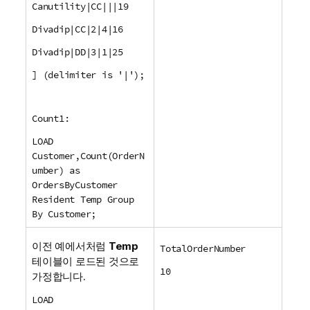
Canutility|CC|||19
Divadip|CC|2|4|16
Divadip|DD|3|1|25
] (delimiter is '|');
Count1:
LOAD
Customer,Count(OrderN
umber) as
OrdersByCustomer
Resident Temp Group
By Customer;
이전 예에서처럼
Temp
TotalOrderNumber
테이블이 로드된 것으로
10
가정합니다.
LOAD