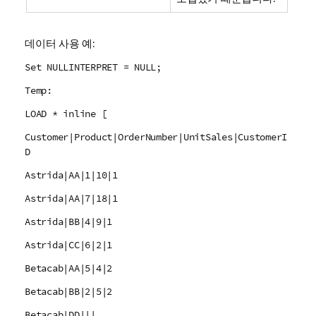
데이터 사용 예:
Set NULLINTERPRET = NULL;
Temp:
LOAD * inline [
Customer|Product|OrderNumber|UnitSales|CustomerI
D
Astrida|AA|1|10|1
Astrida|AA|7|18|1
Astrida|BB|4|9|1
Astrida|CC|6|2|1
Betacab|AA|5|4|2
Betacab|BB|2|5|2
Betacab|DD|||