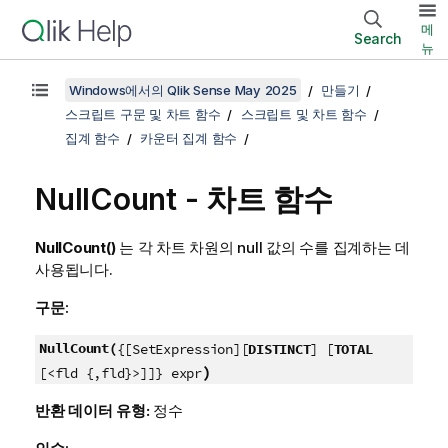
메
Search
뉴
Windows에서의 Qlik Sense May 2025
만들기
스크립트 구문 및 차트 함수
스크립트 및 차트 함수
집계 함수
카운터 집계 함수
NullCount
- 차트 함수
NullCount()
는 각 차트 차원의
null
값의 수를 집계하는 데
사용됩니다.
구문:
NullCount(
{[SetExpression][
DISTINCT
] [
TOTAL
)
[<fld {,fld}>]]} expr
반환 데이터 유형:
정수