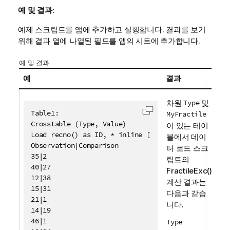
예 및 결과:
예제 스크립트를 앱에 추가하고 실행합니다. 결과를 보기
위해 결과 열에 나열된 필드를 앱의 시트에 추가합니다.
예 및 결과
예
결과
차원
Type
및
Table1:

MyFractile
클립보드로 코드를 복사
Crosstable (Type, Value)

이 있는 테이
Load recno() as ID, * inline [

블에서 데이
Observation|Comparison

터 로드 스크
35|2

립트의
40|27

FractileExc()
12|38

계산 결과는
15|31

다음과 같습
21|1

니다.
14|19

46|1

Type