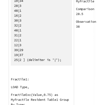
10|34

MyFractile
28|3

Comparison
48|1

28.5
16|2

30|3

Observation
32|2

38
48|1

31|2

22|1

12|3

39|29

19|37

25|2 ] (delimiter is '|');
Fractile1:
LOAD Type,
FractileExc(Value,0.75) as
MyFractile Resident Table1 Group
By Type;